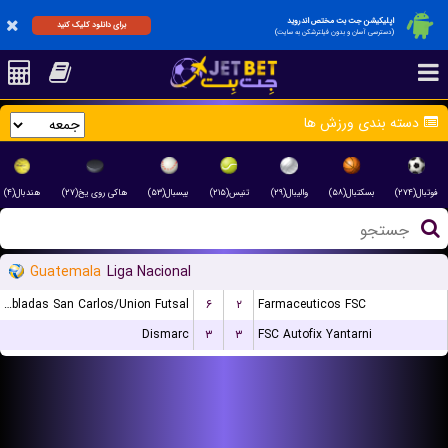
اپلیکیشن جت بت مختص اندروید
برای دانلود کلیک کنید
(دسترسی آسان و بدون فیلترشکن به سایت)
دسته بندی ورزش ها
فوتبال(۲۷۴)
بسکتبال(۵۸)
والیبال(۲۹)
تنیس(۲۱۵)
بیسبال(۵۳)
هاکی روی یخ(۲۷)
هندبال(۴)
Guatemala
Liga Nacional
Dobladas San Carlos/Union Futsal
۶
۲
Farmaceuticos FSC
Dismarc
۳
۳
FSC Autofix Yantarni