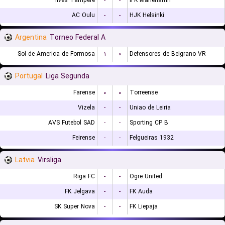
Ilves Tampere
-
-
IFK Mariehamn
AC Oulu
-
-
HJK Helsinki
Argentina
Torneo Federal A
Sol de America de Formosa
۱
۰
Defensores de Belgrano VR
Portugal
Liga Segunda
Farense
۰
۰
Torreense
Vizela
-
-
Uniao de Leiria
AVS Futebol SAD
-
-
Sporting CP B
Feirense
-
-
Felgueiras 1932
Latvia
Virsliga
Riga FC
-
-
Ogre United
FK Jelgava
-
-
FK Auda
SK Super Nova
-
-
FK Liepaja