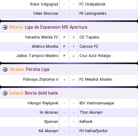
Rotor Volgograd
-
-
FC Chelyabinsk
Veles Moscow
-
-
FK Leningradets
Mexico
Liga de Expansion MX Apertura
Venados Merida FC
۳
۲
CD Tapatio
Atletico Morelia
۴
۱
Cancun FC
Jaibos Tampico Madero
۳
۰
Cruz Azul Hidalgo
Ukraine
Persha Liga
Polissya Zhytomyr II
۰
۰
FC Metalist Kharkiv
Iceland
Besta deild karla
Vikingur Reykjavik
-
-
IBV Vestmannaeyjar
IA Akranes
-
-
Thor Akureyri
Stjarnan
-
-
Keflavik
KA Akureyri
-
-
FH Hafnarfjordur