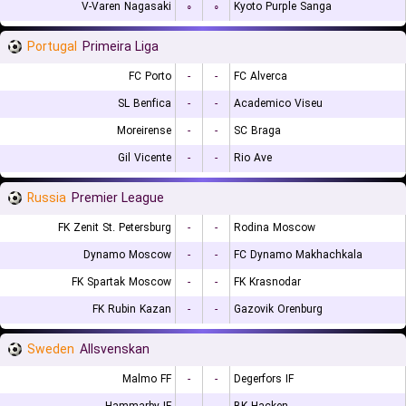
V-Varen Nagasaki
۰
۰
Kyoto Purple Sanga
Portugal
Primeira Liga
FC Porto
-
-
FC Alverca
SL Benfica
-
-
Academico Viseu
Moreirense
-
-
SC Braga
Gil Vicente
-
-
Rio Ave
Russia
Premier League
FK Zenit St. Petersburg
-
-
Rodina Moscow
Dynamo Moscow
-
-
FC Dynamo Makhachkala
FK Spartak Moscow
-
-
FK Krasnodar
FK Rubin Kazan
-
-
Gazovik Orenburg
Sweden
Allsvenskan
Malmo FF
-
-
Degerfors IF