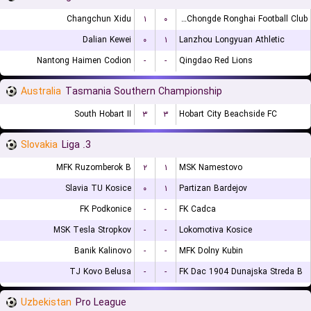
Changchun Xidu
۱
۰
Shanxi Chongde Ronghai Football Club
Dalian Kewei
۰
۱
Lanzhou Longyuan Athletic
Nantong Haimen Codion
-
-
Qingdao Red Lions
Australia
Tasmania Southern Championship
South Hobart II
۳
۳
Hobart City Beachside FC
Slovakia
3. Liga
MFK Ruzomberok B
۲
۱
MSK Namestovo
Slavia TU Kosice
۰
۱
Partizan Bardejov
FK Podkonice
-
-
FK Cadca
MSK Tesla Stropkov
-
-
Lokomotiva Kosice
Banik Kalinovo
-
-
MFK Dolny Kubin
TJ Kovo Belusa
-
-
FK Dac 1904 Dunajska Streda B
Uzbekistan
Pro League