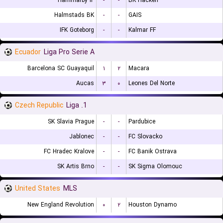
Hammarby IF
-
-
BK Hacken
Halmstads BK
-
-
GAIS
IFK Goteborg
-
-
Kalmar FF
Ecuador
Liga Pro Serie A
Barcelona SC Guayaquil
۱
۲
Macara
Aucas
۳
۰
Leones Del Norte
Czech Republic
1. Liga
SK Slavia Prague
-
-
Pardubice
Jablonec
-
-
FC Slovacko
FC Hradec Kralove
-
-
FC Banik Ostrava
SK Artis Brno
-
-
SK Sigma Olomouc
United States
MLS
New England Revolution
۰
۲
Houston Dynamo