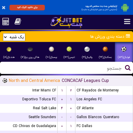
اپلیکیشن جت بت مختص اندروید
برای دانلود کلیک کنید
(دسترسی آسان و بدون فیلترشکن به سایت)
دسته بندی ورزش ها
فوتبال(۵۴۱)
بسکتبال(۹۴)
والیبال(۳۱)
تنیس(۱۲۲)
بیسبال(۷۰)
هاکی روی یخ(۱۶)
هندبال(۱۸)
North and Central America
CONCACAF Leagues Cup
Inter Miami CF
۱
۲
CF Rayados de Monterrey
Deportivo Toluca FC
۰
۱
Los Angeles FC
Real Salt Lake
۴
۰
CF Atlante
Seattle Sounders
-
-
Gallos Blancos Queretaro
CD Chivas de Guadalajara
۰
۱
FC Dallas