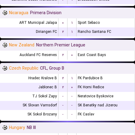
Nicaragua
Primera Division
ART Municipal Jalapa
۰
۱
Sport Sebaco
Diriangen FC
۲
۱
Rancho Santana FC
New Zealand
Northern Premier League
Auckland FC Reserves
۲
۰
East Coast Bays
Czech Republic
CFL, Group B
Hradec Kralove B
۲
۱
FK Pardubice B
Jablonec B
۲
۰
FK Horni Redice
TJ Sokol Zapy
-
-
Neratovice Byskovice
SK Slovan Varnsdorf
-
-
SK Benatky nad Jizerou
SK Sokol Brozany
-
-
FK Caslav
Hungary
NB III