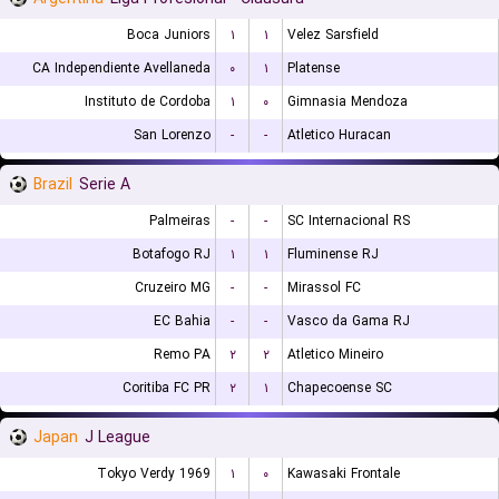
Boca Juniors
۱
۱
Velez Sarsfield
CA Independiente Avellaneda
۰
۱
Platense
Instituto de Cordoba
۱
۰
Gimnasia Mendoza
San Lorenzo
-
-
Atletico Huracan
Brazil
Serie A
Palmeiras
-
-
SC Internacional RS
Botafogo RJ
۱
۱
Fluminense RJ
Cruzeiro MG
-
-
Mirassol FC
EC Bahia
-
-
Vasco da Gama RJ
Remo PA
۲
۲
Atletico Mineiro
Coritiba FC PR
۲
۱
Chapecoense SC
Japan
J League
Tokyo Verdy 1969
۱
۰
Kawasaki Frontale