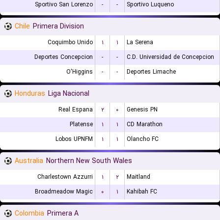
Sportivo San Lorenzo
-
-
Sportivo Luqueno
Chile
Primera Division
Coquimbo Unido
۱
۱
La Serena
Deportes Concepcion
-
-
C.D. Universidad de Concepcion
O'Higgins
-
-
Deportes Limache
Honduras
Liga Nacional
Real Espana
۲
۰
Genesis PN
Platense
۱
۱
CD Marathon
Lobos UPNFM
۱
۱
Olancho FC
Australia
Northern New South Wales
Charlestown Azzurri
۱
۲
Maitland
Broadmeadow Magic
۰
۱
Kahibah FC
Colombia
Primera A