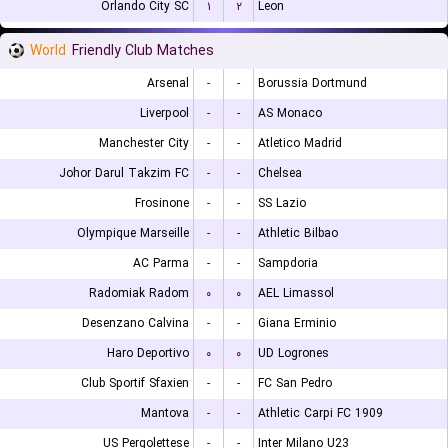
Orlando City SC
۱
۲
Leon
World
Friendly Club Matches
Arsenal
-
-
Borussia Dortmund
Liverpool
-
-
AS Monaco
Manchester City
-
-
Atletico Madrid
Johor Darul Takzim FC
-
-
Chelsea
Frosinone
-
-
SS Lazio
Olympique Marseille
-
-
Athletic Bilbao
AC Parma
-
-
Sampdoria
Radomiak Radom
۰
۰
AEL Limassol
Desenzano Calvina
-
-
Giana Erminio
Haro Deportivo
۰
۰
UD Logrones
Club Sportif Sfaxien
-
-
FC San Pedro
Mantova
-
-
Athletic Carpi FC 1909
US Pergolettese
-
-
Inter Milano U23