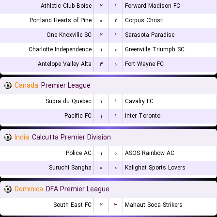
Athletic Club Boise
۲
۱
Forward Madison FC
Portland Hearts of Pine
۰
۲
Corpus Christi
One Knoxville SC
۲
۱
Sarasota Paradise
Charlotte Independence
۱
۰
Greenville Triumph SC
Antelope Valley Alta
۳
۰
Fort Wayne FC
Canada
Premier League
Supra du Quebec
۱
۱
Cavalry FC
Pacific FC
۱
۱
Inter Toronto
India
Calcutta Premier Division
Police AC
۱
۰
ASOS Rainbow AC
Suruchi Sangha
۰
۰
Kalighat Sports Lovers
Dominica
DFA Premier League
South East FC
۲
۳
Mahaut Soca Strikers