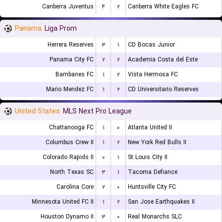
Canberra Juventus
۴
۲
Canberra White Eagles FC
Panama
Liga Prom
Herrera Reserves
۳
۱
CD Bocas Junior
Panama City FC
۲
۲
Academia Costa del Este
Bambanes FC
۱
۲
Vista Hermosa FC
Mario Mendez FC
۱
۲
CD Universitario Reserves
United States
MLS Next Pro League
Chattanooga FC
۱
۰
Atlanta United II
Columbus Crew II
۱
۲
New York Red Bulls II
Colorado Rapids II
۰
۱
St Louis City II
North Texas SC
۳
۱
Tacoma Defiance
Carolina Core
۲
۰
Huntsville City FC
Minnesota United FC II
۱
۲
San Jose Earthquakes II
Houston Dynamo II
۳
۰
Real Monarchs SLC