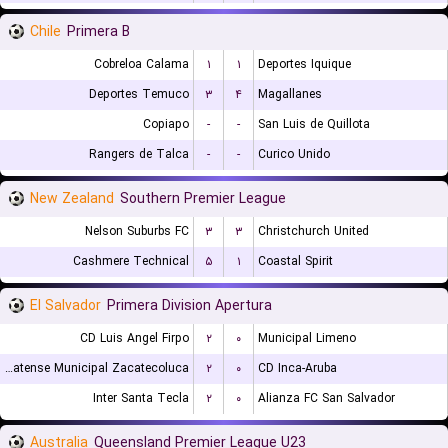
Chile
Primera B
Cobreloa Calama
۱
۱
Deportes Iquique
Deportes Temuco
۳
۴
Magallanes
Copiapo
-
-
San Luis de Quillota
Rangers de Talca
-
-
Curico Unido
New Zealand
Southern Premier League
Nelson Suburbs FC
۳
۳
Christchurch United
Cashmere Technical
۵
۱
Coastal Spirit
El Salvador
Primera Division Apertura
CD Luis Angel Firpo
۲
۰
Municipal Limeno
CD Platense Municipal Zacatecoluca
۲
۰
CD Inca-Aruba
Inter Santa Tecla
۲
۰
Alianza FC San Salvador
Australia
Queensland Premier League U23