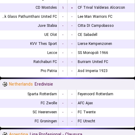
CD Mostoles
۱
۰
CF Trival Valderas Alcorcon
Bangkok Glass Pathumthani United FC
-
-
Lee Man Warriors FC
Juve Stabia
-
-
Citta DI Campobasso
UE Olot
-
-
CE Sabadell
KVV Thes Sport
-
-
Lierse Kempenzonen
Lecce
-
-
SS Monopoli 1966
Ratchaburi FC
-
-
Buriram United FC
Pro Patria
-
-
Asd Imperia 1923
Netherlands
Eredivisie
Sparta Rotterdam
-
-
Feyenoord Rotterdam
FC Zwolle
-
-
AFC Ajax
SC Heerenveen
-
-
FC Twente
FC Groningen
-
-
FC Utrecht
Argentina
Liga Profesional - Clausura