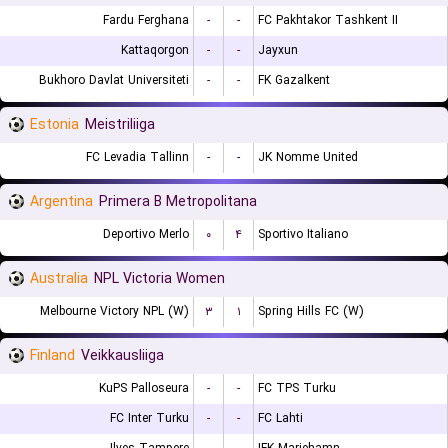
Fardu Ferghana
-
-
FC Pakhtakor Tashkent II
Kattaqorgon
-
-
Jayxun
Bukhoro Davlat Universiteti
-
-
FK Gazalkent
Estonia
Meistriliiga
FC Levadia Tallinn
-
-
JK Nomme United
Argentina
Primera B Metropolitana
Deportivo Merlo
۰
۴
Sportivo Italiano
Australia
NPL Victoria Women
Melbourne Victory NPL (W)
۳
۱
Spring Hills FC (W)
Finland
Veikkausliiga
KuPS Palloseura
-
-
FC TPS Turku
FC Inter Turku
-
-
FC Lahti