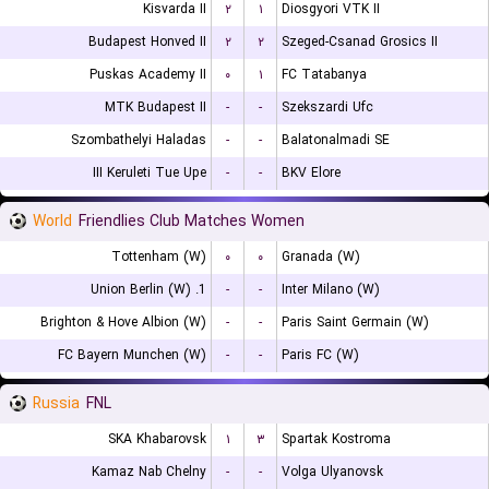
Kisvarda II
۲
۱
Diosgyori VTK II
Budapest Honved II
۲
۲
Szeged-Csanad Grosics II
Puskas Academy II
۰
۱
FC Tatabanya
MTK Budapest II
-
-
Szekszardi Ufc
Szombathelyi Haladas
-
-
Balatonalmadi SE
III Keruleti Tue Upe
-
-
BKV Elore
World
Friendlies Club Matches Women
Tottenham (W)
۰
۰
Granada (W)
1. Union Berlin (W)
-
-
Inter Milano (W)
Brighton & Hove Albion (W)
-
-
Paris Saint Germain (W)
FC Bayern Munchen (W)
-
-
Paris FC (W)
Russia
FNL
SKA Khabarovsk
۱
۳
Spartak Kostroma
Kamaz Nab Chelny
-
-
Volga Ulyanovsk