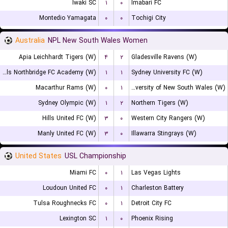
Iwaki SC
۱
۰
Imabari FC
Montedio Yamagata
۰
۰
Tochigi City
Australia
NPL New South Wales Women
Apia Leichhardt Tigers (W)
۴
۲
Gladesville Ravens (W)
Bulls Northbridge FC Academy (W)
۱
۱
Sydney University FC (W)
Macarthur Rams (W)
۰
۱
University of New South Wales (W)
Sydney Olympic (W)
۱
۲
Northern Tigers (W)
Hills United FC (W)
۳
۰
Western City Rangers (W)
Manly United FC (W)
۳
۰
Illawarra Stingrays (W)
United States
USL Championship
Miami FC
۰
۱
Las Vegas Lights
Loudoun United FC
۰
۱
Charleston Battery
Tulsa Roughnecks FC
۰
۱
Detroit City FC
Lexington SC
۱
۰
Phoenix Rising