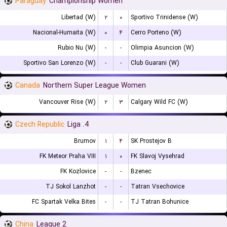
Paraguay
Championship Women
Libertad (W)
۲
۰
Sportivo Trinidense (W)
Nacional-Humaita (W)
۰
۴
Cerro Porteno (W)
Rubio Nu (W)
-
-
Olimpia Asuncion (W)
Sportivo San Lorenzo (W)
-
-
Club Guarani (W)
Canada
Northern Super League Women
Vancouver Rise (W)
۲
۳
Calgary Wild FC (W)
Czech Republic
4. Liga
Brumov
۱
۴
SK Prostejov B
FK Meteor Praha VIII
۱
۰
FK Slavoj Vysehrad
FK Kozlovice
-
-
Bzenec
TJ Sokol Lanzhot
-
-
Tatran Vsechovice
FC Spartak Velka Bites
-
-
TJ Tatran Bohunice
China
League 2