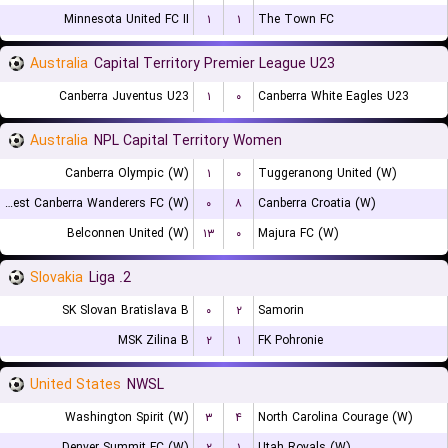
Minnesota United FC II
۱
۱
The Town FC
Australia
Capital Territory Premier League U23
Canberra Juventus U23
۱
۰
Canberra White Eagles U23
Australia
NPL Capital Territory Women
Canberra Olympic (W)
۱
۰
Tuggeranong United (W)
West Canberra Wanderers FC (W)
۰
۸
Canberra Croatia (W)
Belconnen United (W)
۱۳
۰
Majura FC (W)
Slovakia
2. Liga
SK Slovan Bratislava B
۰
۲
Samorin
MSK Zilina B
۲
۱
FK Pohronie
United States
NWSL
Washington Spirit (W)
۳
۴
North Carolina Courage (W)
Denver Summit FC (W)
۲
۱
Utah Royals (W)