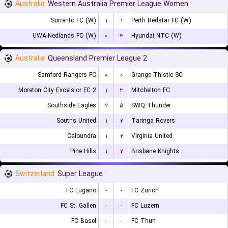
Australia
Western Australia Premier League Women
Sorrento FC (W)
۱
۱
Perth Redstar FC (W)
UWA-Nedlands FC (W)
۰
۳
Hyundai NTC (W)
Australia
Queensland Premier League 2
Samford Rangers FC
۰
۰
Grange Thistle SC
Moreton City Excelsior FC 2
۱
۳
Mitchelton FC
Southside Eagles
۲
۵
SWQ Thunder
Souths United
۱
۲
Taringa Rovers
Caloundra
۱
۲
Virginia United
Pine Hills
۱
۲
Brisbane Knights
Switzerland
Super League
FC Lugano
-
-
FC Zurich
FC St. Gallen
-
-
FC Luzern
FC Basel
-
-
FC Thun