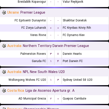
Breidablik Kopavogur
-
-
Valur Reykjavik
Ukraine
Premier League
FC Epitsentr Dunayivtsi
-
-
Shakhtar Donetsk
FC Zorya Luhansk
۰
۰
FC Kryvbas Kriviy Rih
Veres Rivne
-
-
FC Dynamo Kiev
Australia
Northern Territory Darwin Premier League
Palmerston Rovers
۳
۸
Darwin Hearts
Garuda FC
۱
۴
Port Darwin FC
Australia
NPL New South Wales U20
Wollongong Wolves FC U20
۱
۳
Sydney United 58 U20
Costa Rica
Liga de Ascenso Apertura gr. A
AD Municipal Grecia
۲
۰
Quepos Cambute