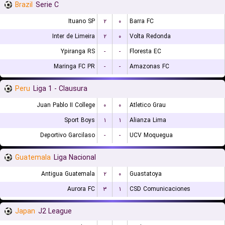
Brazil
Serie C
Ituano SP
۲
۰
Barra FC
Inter de Limeira
۲
۰
Volta Redonda
Ypiranga RS
-
-
Floresta EC
Maringa FC PR
-
-
Amazonas FC
Peru
Liga 1 - Clausura
Juan Pablo II College
۰
۰
Atletico Grau
Sport Boys
۱
۱
Alianza Lima
Deportivo Garcilaso
-
-
UCV Moquegua
Guatemala
Liga Nacional
Antigua Guatemala
۲
۰
Guastatoya
Aurora FC
۳
۱
CSD Comunicaciones
Japan
J2 League