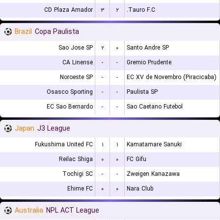
CD Plaza Amador
۳
۲
Tauro F.C.
Brazil
Copa Paulista
Sao Jose SP
۲
۰
Santo Andre SP
CA Linense
-
-
Gremio Prudente
Noroeste SP
-
-
EC XV de Novembro (Piracicaba)
Osasco Sporting
-
-
Paulista SP
EC Sao Bernardo
-
-
Sao Caetano Futebol
Japan
J3 League
Fukushima United FC
۱
۱
Kamatamare Sanuki
Reilac Shiga
۰
۰
FC Gifu
Tochigi SC
-
-
Zweigen Kanazawa
Ehime FC
۰
۰
Nara Club
Australia
NPL ACT League