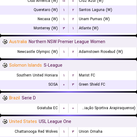
Club America (W)
۱۰
۰
Cruz Azul (W)
Queretaro (W)
۱
۲
Santos Laguna (W)
Necaxa (W)
۱
۲
Unam Pumas (W)
Monterrey (W)
۳
۱
Atlante (W)
Australia
Northern NSW Premier League Women
Newcastle Olympic (W)
۱
۲
Adamstown Rosebud (W)
Solomon Islands
S-League
Southern United Honiara
۱
۲
Marist FC
SOSA
۰
۳
Green Shield FC
Brazil
Serie D
Goiatuba EC
۰
۰
ASA (Agremiação Sportiva Arapiraquense)
United States
USL League One
Chattanooga Red Wolves
۱
۳
Union Omaha