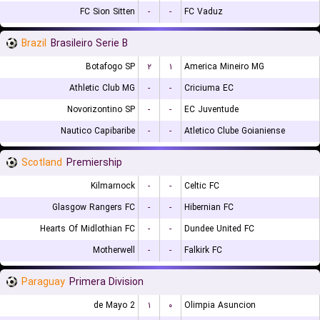
FC Sion Sitten
-
-
FC Vaduz
Brazil
Brasileiro Serie B
Botafogo SP
۲
۱
America Mineiro MG
Athletic Club MG
-
-
Criciuma EC
Novorizontino SP
-
-
EC Juventude
Nautico Capibaribe
-
-
Atletico Clube Goianiense
Scotland
Premiership
Kilmarnock
-
-
Celtic FC
Glasgow Rangers FC
-
-
Hibernian FC
Hearts Of Midlothian FC
-
-
Dundee United FC
Motherwell
-
-
Falkirk FC
Paraguay
Primera Division
2 de Mayo
۱
۰
Olimpia Asuncion