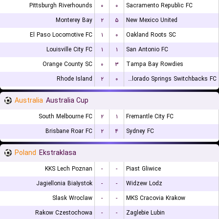
Pittsburgh Riverhounds
۰
۰
Sacramento Republic FC
Monterey Bay
۲
۵
New Mexico United
El Paso Locomotive FC
۱
۰
Oakland Roots SC
Louisville City FC
۱
۱
San Antonio FC
Orange County SC
۰
۳
Tampa Bay Rowdies
Rhode Island
۲
۰
Colorado Springs Switchbacks FC
Australia
Australia Cup
South Melbourne FC
۲
۱
Fremantle City FC
Brisbane Roar FC
۲
۴
Sydney FC
Poland
Ekstraklasa
KKS Lech Poznan
-
-
Piast Gliwice
Jagiellonia Białystok
-
-
Widzew Lodz
Slask Wroclaw
-
-
MKS Cracovia Krakow
Rakow Czestochowa
-
-
Zaglebie Lubin