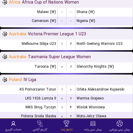
Africa
Africa Cup of Nations Women
Malawi (W)
-
-
Ghana (W)
Cameroon (W)
-
-
Nigeria (W)
Australia
Victoria Premier League 1 U23
Melbourne Srbija U23
۱
۶
North Geelong Warriors U23
Australia
Tasmania Super League Women
Taroona (W)
۰
۲
Glenorchy Knights (W)
Poland
IV Liga
KS Pomorzanin Torun
۱
۰
Orleta Aleksandrow Kujawski
LKS 1926 Lomza II
۰
۲
Warmia Grajewo
MKS Strug Tyczyn
۱
۴
Wislok Wisniowa
Polonia Sroda Slaska
۰
۲
Moto-Jelcz Olawa
Mlks Znicz Biala Piska
-
-
Polonia Paslek
پیش بینی ورزشی
پیش بینی زنده
نتایج زنده
کازینو آنلاین
حساب کاربری