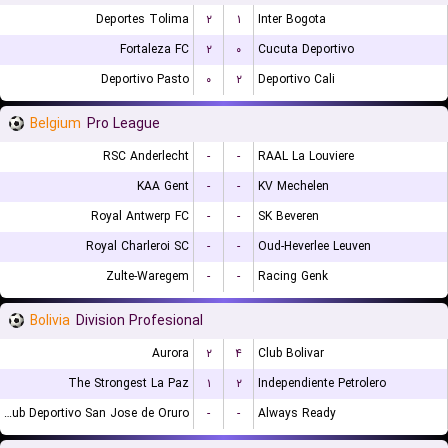
Deportes Tolima
۲
۱
Inter Bogota
Fortaleza FC
۲
۰
Cucuta Deportivo
Deportivo Pasto
۰
۲
Deportivo Cali
Belgium
Pro League
RSC Anderlecht
-
-
RAAL La Louviere
KAA Gent
-
-
KV Mechelen
Royal Antwerp FC
-
-
SK Beveren
Royal Charleroi SC
-
-
Oud-Heverlee Leuven
Zulte-Waregem
-
-
Racing Genk
Bolivia
Division Profesional
Aurora
۲
۴
Club Bolivar
The Strongest La Paz
۱
۲
Independiente Petrolero
GV Club Deportivo San Jose de Oruro
-
-
Always Ready