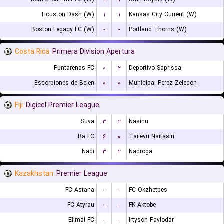
Houston Dash (W)
۱
۱
Kansas City Current (W)
Boston Legacy FC (W)
-
-
Portland Thorns (W)
Costa Rica
Primera Division Apertura
Puntarenas FC
۰
۲
Deportivo Saprissa
Escorpiones de Belen
۰
۰
Municipal Perez Zeledon
Fiji
Digicel Premier League
Suva
۳
۲
Nasinu
Ba FC
۶
۰
Tailevu Naitasiri
Nadi
۳
۲
Nadroga
Kazakhstan
Premier League
FC Astana
-
-
FC Okzhetpes
FC Atyrau
-
-
FK Aktobe
Elimai FC
-
-
Irtysch Pavlodar