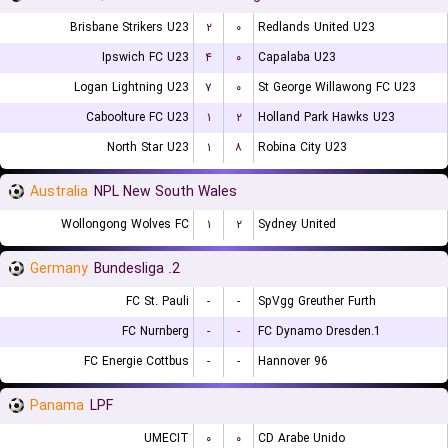
Brisbane Strikers U23
۲
۰
Redlands United U23
Ipswich FC U23
۴
۰
Capalaba U23
Logan Lightning U23
۷
۰
St George Willawong FC U23
Caboolture FC U23
۱
۲
Holland Park Hawks U23
North Star U23
۱
۸
Robina City U23
Australia
NPL New South Wales
Wollongong Wolves FC
۱
۲
Sydney United
Germany
2. Bundesliga
FC St. Pauli
-
-
SpVgg Greuther Furth
FC Nurnberg
-
-
1.FC Dynamo Dresden
FC Energie Cottbus
-
-
Hannover 96
Panama
LPF
UMECIT
۰
۰
CD Arabe Unido