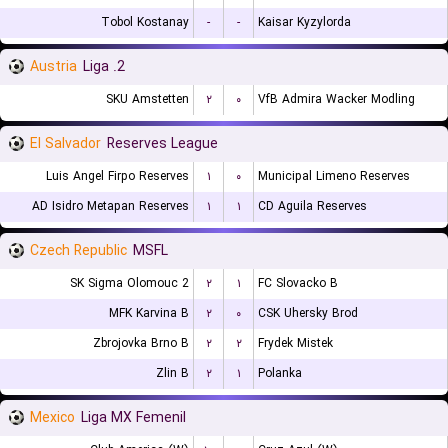
Tobol Kostanay
-
-
Kaisar Kyzylorda
Austria
2. Liga
SKU Amstetten
۲
۰
VfB Admira Wacker Modling
El Salvador
Reserves League
Luis Angel Firpo Reserves
۱
۰
Municipal Limeno Reserves
AD Isidro Metapan Reserves
۱
۱
CD Aguila Reserves
Czech Republic
MSFL
SK Sigma Olomouc 2
۲
۱
FC Slovacko B
MFK Karvina B
۲
۰
CSK Uhersky Brod
Zbrojovka Brno B
۲
۲
Frydek Mistek
Zlin B
۲
۱
Polanka
Mexico
Liga MX Femenil