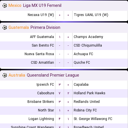
Mexico
Liga MX U19 Femenil
Necaxa U19 (W)
۰
۰
Tigres UANL U19 (W)
Guatemala
Primera Division
AFF Guatemala
۱
۰
Champs Academy
San Benito FC
-
-
CSD Chiquimulilla
Nueva Santa Rosa
-
-
Achuapa FC
CSD Amatitlan
-
-
Quiche FC
Australia
Queensland Premier League
Ipswich FC
۳
۰
Capalaba
Caboolture
۷
۲
Holland Park Hawks
Brisbane Strikers
۳
۰
Redlands United
North Star
۱
۰
Robina City FC
Logan Lightning
۴
۱
St. George Willawong FC
Sunshine Coast Wanderers
۲
۱
Broadbeach United