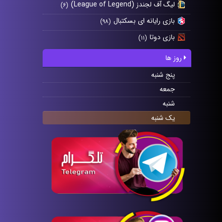
لیگ آف لجندز (League of Legend)
(۶)
بازی رایانه ای بسکتبال
(۹۸)
بازی دوتا
(۱۱)
روز ها
پنج شنبه
جمعه
شنبه
یک شنبه