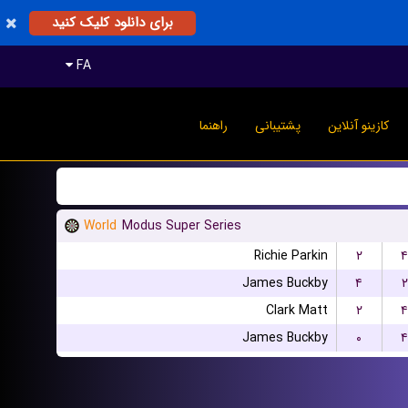
برای دانلود کلیک کنید
FA
کازینو آنلاین
پشتیبانی
راهنما
World
Modus Super Series
Richie Parkin
۲
۴
James Buckby
۴
۲
Clark Matt
۲
۴
James Buckby
۰
۴