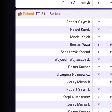
Radek Adamczyk
۲
۲
Poland
TT Elite Series
Robert Szymik
۳
۱
Pawel Kurek
۳
۱
Maciej Kolek
۳
۱
Roman Wiza
۱
Staszczyk Konrad
۱
Wojciech Wojtaszczyk
۳
۰
Petas Kacper
۳
۲
Grzegorz Poliniewicz
۳
۲
Jerzy Michalik
۰
Robert Szymik
۳
۰
Karpiuk Mateusz
۲
Jerzy Michalik
۳
۱