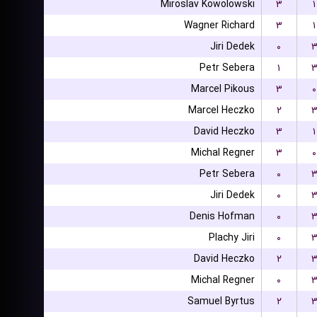
Miroslav Kowolowski
۳
۱
Wagner Richard
۳
۱
Jiri Dedek
۰
Petr Sebera
۱
Marcel Pikous
۳
۰
Marcel Heczko
۲
David Heczko
۳
۱
Michal Regner
۳
۰
Petr Sebera
۰
Jiri Dedek
۰
Denis Hofman
۰
Plachy Jiri
۰
David Heczko
۲
Michal Regner
۰
Samuel Byrtus
۲