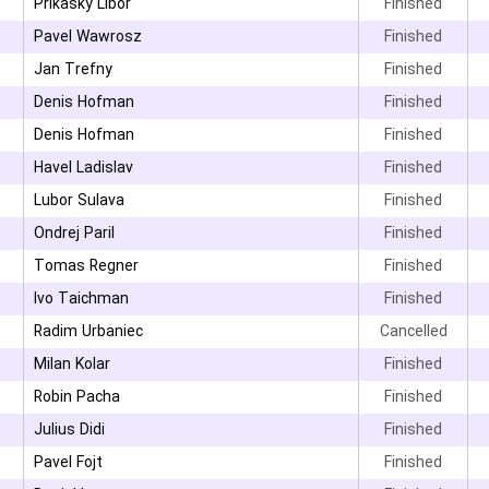
Prikasky Libor
Finished
۳
Pavel Wawrosz
Finished
۳
Jan Trefny
Finished
۳
Denis Hofman
Finished
۳
Denis Hofman
Finished
Havel Ladislav
Finished
Lubor Sulava
Finished
Ondrej Paril
Finished
Tomas Regner
Finished
۳
Ivo Taichman
Finished
Radim Urbaniec
Cancelled
۳
Milan Kolar
Finished
Robin Pacha
Finished
۳
Julius Didi
Finished
Pavel Fojt
Finished