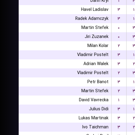
Darin Kryl
۱
Havel Ladislav
۳
۱
Radek Adamczyk
۳
۱
Martin Stefek
۰
Jiri Zuzanek
۰
Milan Kolar
۲
Vladimir Postelt
۳
۱
Adrian Walek
۳
۲
Vladimir Postelt
۲
Petr Banot
۳
۱
Martin Stefek
۲
David Vavrecka
۱
Julius Didi
۳
۱
Lukas Martinak
۳
۲
Ivo Taichman
۳
۲