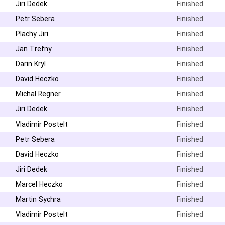
۳
Jiri Dedek
Finished
Petr Sebera
Finished
Plachy Jiri
Finished
۳
Jan Trefny
Finished
Darin Kryl
Finished
David Heczko
Finished
Michal Regner
Finished
۳
Jiri Dedek
Finished
۳
Vladimir Postelt
Finished
Petr Sebera
Finished
۳
David Heczko
Finished
۳
Jiri Dedek
Finished
۳
Marcel Heczko
Finished
۳
Martin Sychra
Finished
۳
Vladimir Postelt
Finished