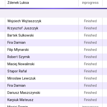
Zdenek Luksa
inprogress
Wojciech Wojtaszczyk
Finished
Krzysztof Juszczyk
Finished
Bartek Sulkowski
Finished
۳
Fira Damian
Finished
۳
Filip Mlynarski
Finished
Robert Szymik
Finished
Maciej Nowalinski
Finished
Stapor Rafal
Finished
۳
Miroslaw Lewczuk
Finished
Fira Damian
Finished
۳
Dariusz Maszczynski
Finished
Karpiuk Mateusz
Finished