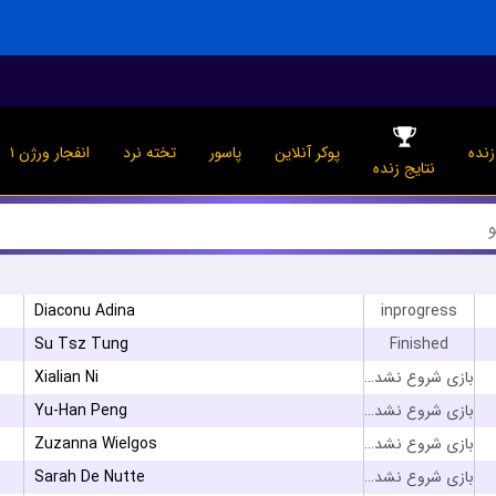
نده
پوکر آنلاین
پاسور
تخته نرد
انفجار ورژن ۱
نتایج زنده
Diaconu Adina
inprogress
۳
Su Tsz Tung
Finished
Xialian Ni
بازی شروع نشده است
Yu-Han Peng
بازی شروع نشده است
Zuzanna Wielgos
بازی شروع نشده است
Sarah De Nutte
بازی شروع نشده است