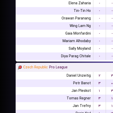
Elena Zaharia
-
-
Tin-Tin Ho
-
-
Orawan Paranang
-
-
Wing Lam Ng
-
-
Gaia Monfardini
-
-
Mariam Alhodaby
-
-
Sally Moyland
-
-
Diya Parag Chitale
-
-
Czech Republic
Pro League
Daniel Unzeitig
۲
Petr Banot
۳
۰
Jan Pleskot
۱
Tomas Regner
۳
۱
Jan Trefny
۳
۱