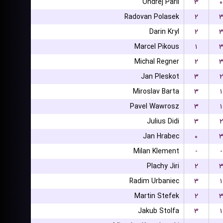
Ondrej Paril
۳
۰
Radovan Polasek
۲
Darin Kryl
۲
Marcel Pikous
۱
Michal Regner
۲
Jan Pleskot
۳
۲
Miroslav Barta
۳
۱
Pavel Wawrosz
۳
۱
Julius Didi
۳
۲
Jan Hrabec
۰
Milan Klement
-
-
Plachy Jiri
۲
Radim Urbaniec
۳
۱
Martin Stefek
۲
Jakub Stolfa
۳
۱