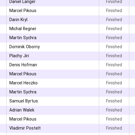
Daniel Langer
Finished
Marcel Pikous
Finished
۳
Darin Kryl
Finished
۳
Michal Regner
Finished
Martin Sychra
Finished
۳
Dominik Oborny
Finished
Plachy Jiri
Finished
Denis Hofman
Finished
۳
Marcel Pikous
Finished
۳
Marcel Heczko
Finished
۳
Martin Sychra
Finished
۳
Samuel Byrtus
Finished
۳
Adrian Walek
Finished
۳
Marcel Pikous
Finished
۳
Vladimir Postelt
Finished