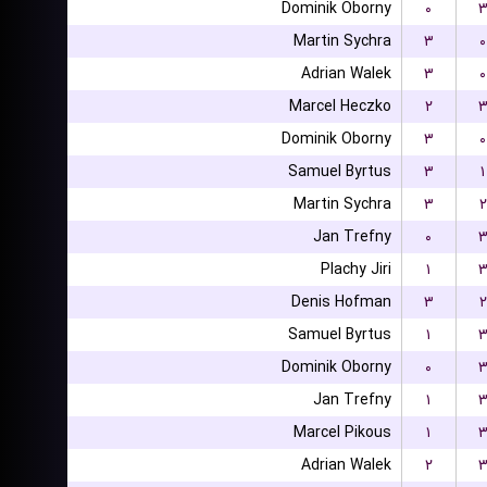
Dominik Oborny
۰
Martin Sychra
۳
۰
Adrian Walek
۳
۰
Marcel Heczko
۲
Dominik Oborny
۳
۰
Samuel Byrtus
۳
۱
Martin Sychra
۳
۲
Jan Trefny
۰
Plachy Jiri
۱
Denis Hofman
۳
۲
Samuel Byrtus
۱
Dominik Oborny
۰
Jan Trefny
۱
Marcel Pikous
۱
Adrian Walek
۲