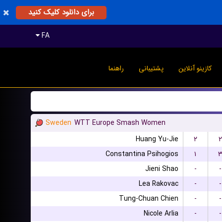
برای دانلود کلیک کنید
FA
کازینو آنلاین
پشتیبانی
راهنما
Sweden
WTT Europe Smash Women
Huang Yu-Jie
۲
۲
Constantina Psihogios
۱
Jieni Shao
-
-
Lea Rakovac
-
-
Tung-Chuan Chien
-
-
Nicole Arlia
-
-