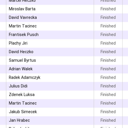
۳
Marcel Heczko
Finished
Miroslav Barta
Finished
David Vavrecka
Finished
۳
Martin Tacinec
Finished
۳
Frantisek Pusch
Finished
۳
Plachy Jiri
Finished
David Heczko
Finished
Samuel Byrtus
Finished
۳
Adrian Walek
Finished
Radek Adamczyk
Finished
۳
Julius Didi
Finished
۳
Zdenek Luksa
Finished
Martin Tacinec
Finished
Jakub Simecek
Finished
Jan Hrabec
Finished