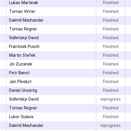
Lukas Martinak
Finished
Tomas Vinter
Finished
Dalimil Machander
Finished
Tomas Regner
Finished
۳
Sidletskyi David
Finished
۳
Frantisek Pusch
Finished
Martin Stefek
Finished
Jiri Zuzanek
Finished
۳
Petr Banot
Finished
Jan Pleskot
Finished
۳
Daniel Unzeitig
Finished
Sidletskyi David
inprogress
Tomas Regner
Finished
۳
Lubor Sulava
Finished
Dalimil Machander
inprogress