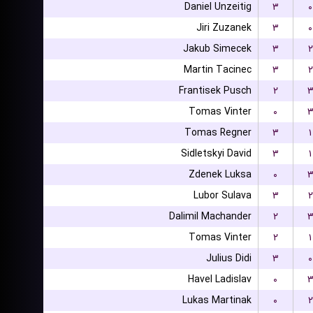
Daniel Unzeitig
۳
۰
Jiri Zuzanek
۳
۰
Jakub Simecek
۳
۲
Martin Tacinec
۳
۲
Frantisek Pusch
۲
Tomas Vinter
۰
Tomas Regner
۳
۱
Sidletskyi David
۳
۱
Zdenek Luksa
۰
Lubor Sulava
۳
۲
Dalimil Machander
۲
Tomas Vinter
۲
۱
Julius Didi
۳
۰
Havel Ladislav
۰
Lukas Martinak
۰
۲