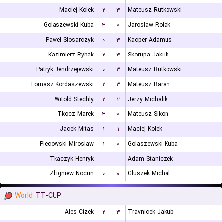
Maciej Kolek
۲
۳
Mateusz Rutkowski
Golaszewski Kuba
۳
۰
Jaroslaw Rolak
Pawel Slosarczyk
۰
۳
Kacper Adamus
Kazimierz Rybak
۲
۳
Skorupa Jakub
Patryk Jendrzejewski
۰
۳
Mateusz Rutkowski
Tomasz Kordaszewski
۲
۳
Mateusz Baran
Witold Stechly
۲
۲
Jerzy Michalik
Tkocz Marek
۳
۰
Mateusz Sikon
Jacek Mitas
۱
۱
Maciej Kolek
Piecowski Miroslaw
۱
۰
Golaszewski Kuba
Tkaczyk Henryk
-
-
Adam Staniczek
Zbigniew Nocun
۰
۰
Gluszek Michal
World
TT-CUP
Ales Cizek
۲
۳
Travnicek Jakub