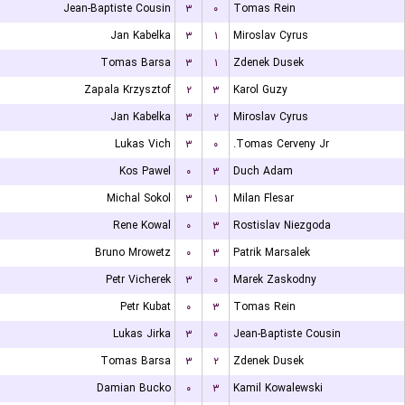
Jean-Baptiste Cousin
۳
۰
Tomas Rein
Jan Kabelka
۳
۱
Miroslav Cyrus
Tomas Barsa
۳
۱
Zdenek Dusek
Zapala Krzysztof
۲
۳
Karol Guzy
Jan Kabelka
۳
۲
Miroslav Cyrus
Lukas Vich
۳
۰
Tomas Cerveny Jr.
Kos Pawel
۰
۳
Duch Adam
Michal Sokol
۳
۱
Milan Flesar
Rene Kowal
۰
۳
Rostislav Niezgoda
Bruno Mrowetz
۰
۳
Patrik Marsalek
Petr Vicherek
۳
۰
Marek Zaskodny
Petr Kubat
۰
۳
Tomas Rein
Lukas Jirka
۳
۰
Jean-Baptiste Cousin
Tomas Barsa
۳
۲
Zdenek Dusek
Damian Bucko
۰
۳
Kamil Kowalewski