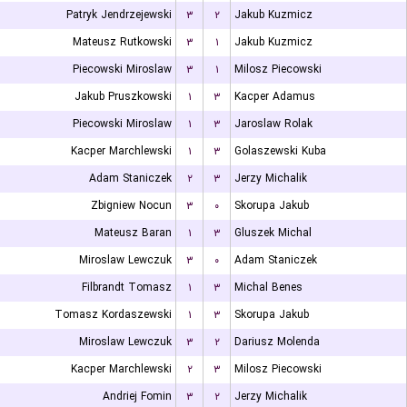
Patryk Jendrzejewski
۳
۲
Jakub Kuzmicz
Mateusz Rutkowski
۳
۱
Jakub Kuzmicz
Piecowski Miroslaw
۳
۱
Milosz Piecowski
Jakub Pruszkowski
۱
۳
Kacper Adamus
Piecowski Miroslaw
۱
۳
Jaroslaw Rolak
Kacper Marchlewski
۱
۳
Golaszewski Kuba
Adam Staniczek
۲
۳
Jerzy Michalik
Zbigniew Nocun
۳
۰
Skorupa Jakub
Mateusz Baran
۱
۳
Gluszek Michal
Miroslaw Lewczuk
۳
۰
Adam Staniczek
Filbrandt Tomasz
۱
۳
Michal Benes
Tomasz Kordaszewski
۱
۳
Skorupa Jakub
Miroslaw Lewczuk
۳
۲
Dariusz Molenda
Kacper Marchlewski
۲
۳
Milosz Piecowski
Andriej Fomin
۳
۲
Jerzy Michalik