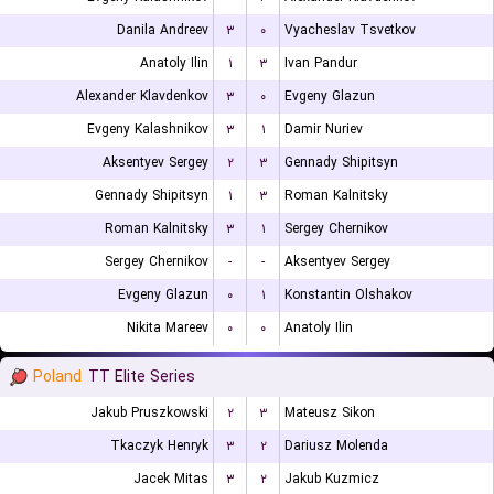
Danila Andreev
۳
۰
Vyacheslav Tsvetkov
Anatoly Ilin
۱
۳
Ivan Pandur
Alexander Klavdenkov
۳
۰
Evgeny Glazun
Evgeny Kalashnikov
۳
۱
Damir Nuriev
Aksentyev Sergey
۲
۳
Gennady Shipitsyn
Gennady Shipitsyn
۱
۳
Roman Kalnitsky
Roman Kalnitsky
۳
۱
Sergey Chernikov
Sergey Chernikov
-
-
Aksentyev Sergey
Evgeny Glazun
۰
۱
Konstantin Olshakov
Nikita Mareev
۰
۰
Anatoly Ilin
Poland
TT Elite Series
Jakub Pruszkowski
۲
۳
Mateusz Sikon
Tkaczyk Henryk
۳
۲
Dariusz Molenda
Jacek Mitas
۳
۲
Jakub Kuzmicz