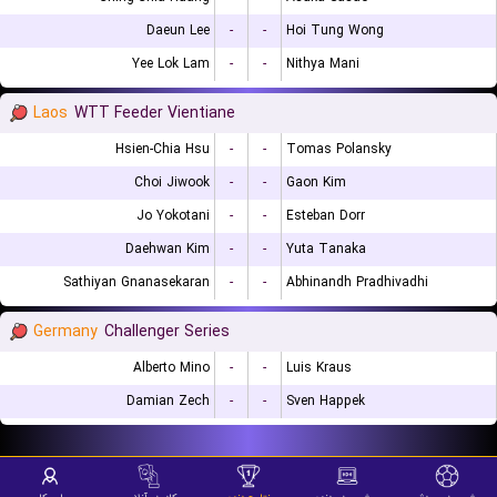
Daeun Lee
-
-
Hoi Tung Wong
Yee Lok Lam
-
-
Nithya Mani
Laos
WTT Feeder Vientiane
Hsien-Chia Hsu
-
-
Tomas Polansky
Choi Jiwook
-
-
Gaon Kim
Jo Yokotani
-
-
Esteban Dorr
Daehwan Kim
-
-
Yuta Tanaka
Sathiyan Gnanasekaran
-
-
Abhinandh Pradhivadhi
Germany
Challenger Series
Alberto Mino
-
-
Luis Kraus
Damian Zech
-
-
Sven Happek