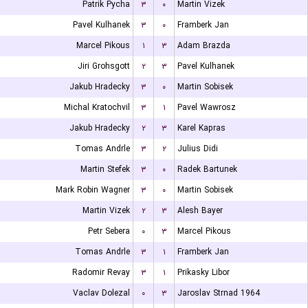
Patrik Pycha
۳
۰
Martin Vizek
Pavel Kulhanek
۳
۰
Framberk Jan
Marcel Pikous
۱
۳
Adam Brazda
Jiri Grohsgott
۲
۳
Pavel Kulhanek
Jakub Hradecky
۳
۰
Martin Sobisek
Michal Kratochvil
۳
۱
Pavel Wawrosz
Jakub Hradecky
۲
۳
Karel Kapras
Tomas Andrle
۳
۲
Julius Didi
Martin Stefek
۳
۰
Radek Bartunek
Mark Robin Wagner
۳
۰
Martin Sobisek
Martin Vizek
۲
۳
Alesh Bayer
Petr Sebera
۰
۳
Marcel Pikous
Tomas Andrle
۳
۱
Framberk Jan
Radomir Revay
۳
۱
Prikasky Libor
Vaclav Dolezal
۰
۳
Jaroslav Strnad 1964