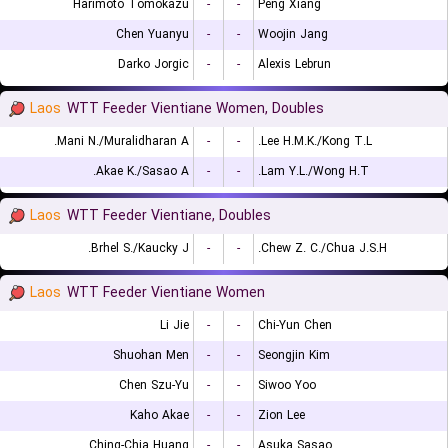
Harimoto Tomokazu
-
-
Peng Xiang
Chen Yuanyu
-
-
Woojin Jang
Darko Jorgic
-
-
Alexis Lebrun
Laos
WTT Feeder Vientiane Women, Doubles
Mani N./Muralidharan A.
-
-
Lee H.M.K./Kong T.L.
Akae K./Sasao A.
-
-
Lam Y.L./Wong H.T.
Laos
WTT Feeder Vientiane, Doubles
Brhel S./Kaucky J.
-
-
Chew Z. C./Chua J.S.H.
Laos
WTT Feeder Vientiane Women
Li Jie
-
-
Chi-Yun Chen
Shuohan Men
-
-
Seongjin Kim
Chen Szu-Yu
-
-
Siwoo Yoo
Kaho Akae
-
-
Zion Lee
Ching-Chia Huang
-
-
Asuka Sasao