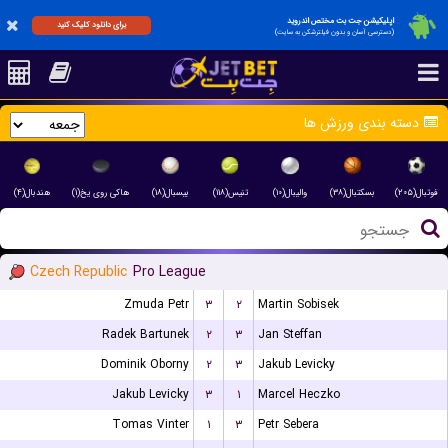
اپلیکیشن جت بت مختص اندروید
برای دانلود کلیک کنید
(دسترسی آسان و بدون فیلترشکن به سایت)
دسته بندی ورزش ها
فوتبال(۲۰۵)
بسکتبال(۳۸)
والیبال(۱۰)
تنیس(۱۱۸)
بیسبال(۱۸)
هاکی روی یخ(۱)
هندبال(۴)
Czech Republic
Pro League
Zmuda Petr
۳
۲
Martin Sobisek
Radek Bartunek
۲
۳
Jan Steffan
Dominik Oborny
۲
۳
Jakub Levicky
Jakub Levicky
۳
۱
Marcel Heczko
Tomas Vinter
۱
۳
Petr Sebera