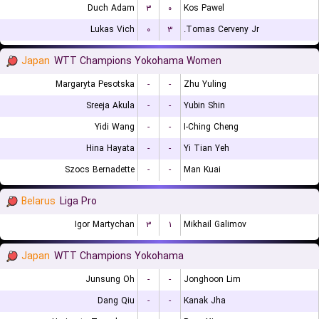
Duch Adam
۳
۰
Kos Pawel
Lukas Vich
۰
۳
Tomas Cerveny Jr.
Japan
WTT Champions Yokohama Women
Margaryta Pesotska
-
-
Zhu Yuling
Sreeja Akula
-
-
Yubin Shin
Yidi Wang
-
-
I-Ching Cheng
Hina Hayata
-
-
Yi Tian Yeh
Szocs Bernadette
-
-
Man Kuai
Belarus
Liga Pro
Igor Martychan
۳
۱
Mikhail Galimov
Japan
WTT Champions Yokohama
Junsung Oh
-
-
Jonghoon Lim
Dang Qiu
-
-
Kanak Jha