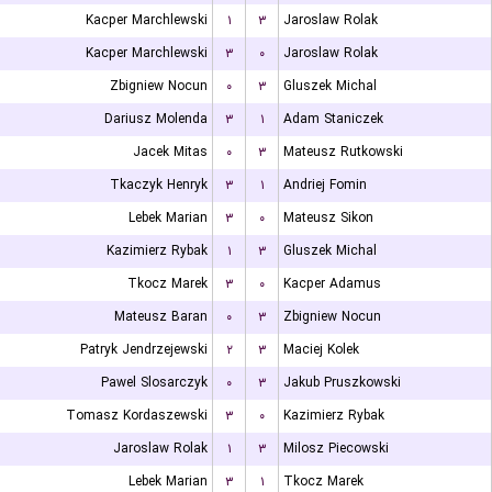
Kacper Marchlewski
۱
۳
Jaroslaw Rolak
Kacper Marchlewski
۳
۰
Jaroslaw Rolak
Zbigniew Nocun
۰
۳
Gluszek Michal
Dariusz Molenda
۳
۱
Adam Staniczek
Jacek Mitas
۰
۳
Mateusz Rutkowski
Tkaczyk Henryk
۳
۱
Andriej Fomin
Lebek Marian
۳
۰
Mateusz Sikon
Kazimierz Rybak
۱
۳
Gluszek Michal
Tkocz Marek
۳
۰
Kacper Adamus
Mateusz Baran
۰
۳
Zbigniew Nocun
Patryk Jendrzejewski
۲
۳
Maciej Kolek
Pawel Slosarczyk
۰
۳
Jakub Pruszkowski
Tomasz Kordaszewski
۳
۰
Kazimierz Rybak
Jaroslaw Rolak
۱
۳
Milosz Piecowski
Lebek Marian
۳
۱
Tkocz Marek