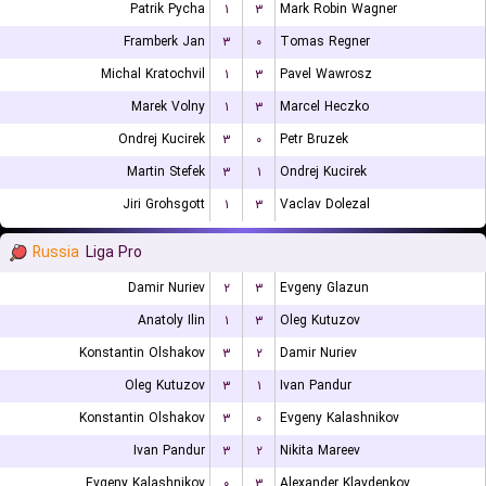
Patrik Pycha
۱
۳
Mark Robin Wagner
Framberk Jan
۳
۰
Tomas Regner
Michal Kratochvil
۱
۳
Pavel Wawrosz
Marek Volny
۱
۳
Marcel Heczko
Ondrej Kucirek
۳
۰
Petr Bruzek
Martin Stefek
۳
۱
Ondrej Kucirek
Jiri Grohsgott
۱
۳
Vaclav Dolezal
Russia
Liga Pro
Damir Nuriev
۲
۳
Evgeny Glazun
Anatoly Ilin
۱
۳
Oleg Kutuzov
Konstantin Olshakov
۳
۲
Damir Nuriev
Oleg Kutuzov
۳
۱
Ivan Pandur
Konstantin Olshakov
۳
۰
Evgeny Kalashnikov
Ivan Pandur
۳
۲
Nikita Mareev
Evgeny Kalashnikov
۰
۳
Alexander Klavdenkov