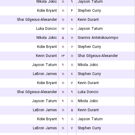
NIkola Jokic
۱۱
۹
Jayson Tatum
Kobe Bryant
۱۱
۴
Stephen Curry
Shai Gilgeous-Alexander
۱۱
۸
Kevin Durant
Luka Doncic
۱۲
۱۰
Jayson Tatum
NIkola Jokic
۵
۱۱
Giannis Antetokounmpo
Kobe Bryant
۱۱
۲
Stephen Curry
Kevin Durant
۱۳
۱۱
Shai Gilgeous-Alexander
Jayson Tatum
۹
۱۱
NIkola Jokic
LeBron James
۱۱
۸
Stephen Curry
Kobe Bryant
۱۱
۷
Kevin Durant
Shai Gilgeous-Alexander
۱۱
۹
Luka Doncic
Jayson Tatum
۹
۱۱
NIkola Jokic
LeBron James
۱۱
۵
Kevin Durant
Kobe Bryant
۹
۱۱
Jayson Tatum
LeBron James
۱۱
۷
Stephen Curry