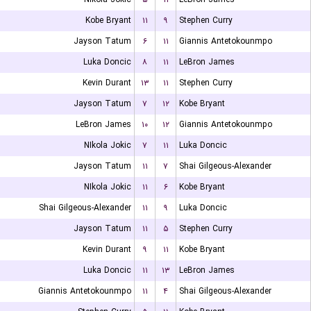
Kobe Bryant
۱۱
۹
Stephen Curry
Jayson Tatum
۶
۱۱
Giannis Antetokounmpo
Luka Doncic
۸
۱۱
LeBron James
Kevin Durant
۱۳
۱۱
Stephen Curry
Jayson Tatum
۷
۱۲
Kobe Bryant
LeBron James
۱۰
۱۲
Giannis Antetokounmpo
NIkola Jokic
۷
۱۱
Luka Doncic
Jayson Tatum
۱۱
۷
Shai Gilgeous-Alexander
NIkola Jokic
۱۱
۶
Kobe Bryant
Shai Gilgeous-Alexander
۱۱
۹
Luka Doncic
Jayson Tatum
۱۱
۵
Stephen Curry
Kevin Durant
۹
۱۱
Kobe Bryant
Luka Doncic
۱۱
۱۳
LeBron James
Giannis Antetokounmpo
۱۱
۴
Shai Gilgeous-Alexander