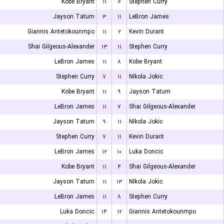
Kobe Bryant
۱۱
۶
Stephen Curry
Jayson Tatum
۳
۱۱
LeBron James
Giannis Antetokounmpo
۱۱
۲
Kevin Durant
Shai Gilgeous-Alexander
۱۳
۱۱
Stephen Curry
LeBron James
۱۱
۸
Kobe Bryant
Stephen Curry
۷
۱۱
NIkola Jokic
Kobe Bryant
۱۱
۹
Jayson Tatum
LeBron James
۱۱
۷
Shai Gilgeous-Alexander
Jayson Tatum
۹
۱۱
NIkola Jokic
Stephen Curry
۷
۱۱
Kevin Durant
LeBron James
۱۲
۱۰
Luka Doncic
Kobe Bryant
۱۱
۴
Shai Gilgeous-Alexander
Jayson Tatum
۱۱
۱۳
NIkola Jokic
LeBron James
۱۱
۸
Stephen Curry
Luka Doncic
۱۴
۱۲
Giannis Antetokounmpo