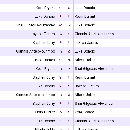
Kobe Bryant
۱۲
۱۰
Luka Doncic
Luka Doncic
۹
۱۱
Kevin Durant
Shai Gilgeous-Alexander
۱۵
۱۳
Luka Doncic
Jayson Tatum
۵
۱۱
Giannis Antetokounmpo
Stephen Curry
۴
۱۱
LeBron James
Giannis Antetokounmpo
۱۱
۵
Luka Doncic
LeBron James
۱۲
۹
NIkola Jokic
Kobe Bryant
۱۱
۷
Shai Gilgeous-Alexander
Stephen Curry
۷
۱۱
Kevin Durant
Luka Doncic
۷
۱۱
Jayson Tatum
Giannis Antetokounmpo
۱۱
۵
NIkola Jokic
Stephen Curry
۹
۱۱
Shai Gilgeous-Alexander
Kevin Durant
۵
۱۱
Kobe Bryant
Luka Doncic
۹
۱۱
Giannis Antetokounmpo
NIkola Jokic
۵
۱۱
LeBron James