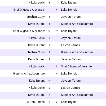
NIkola Jokic
۹
۱۱
Kobe Bryant
Shai Gilgeous-Alexander
۱۱
۸
Luka Doncic
Stephen Curry
۹
۱۱
Jayson Tatum
Kevin Durant
۹
۱۱
Giannis Antetokounmpo
Shai Gilgeous-Alexander
۱۰
۱۲
Kobe Bryant
NIkola Jokic
۸
۱۱
Jayson Tatum
Kevin Durant
۸
۱۱
LeBron James
Stephen Curry
۶
۱۱
Giannis Antetokounmpo
Kevin Durant
۶
۱۱
Jayson Tatum
NIkola Jokic
۱۱
۸
Shai Gilgeous-Alexander
Giannis Antetokounmpo
۱۱
۸
Luka Doncic
Kobe Bryant
۱۲
۱۰
Jayson Tatum
NIkola Jokic
۵
۱۱
LeBron James
Kevin Durant
۸
۱۱
Giannis Antetokounmpo
LeBron James
۷
۷
Kobe Bryant