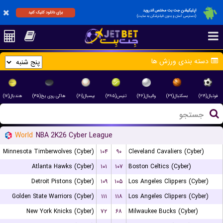
اپلیکیشن جت بت مختص اندروید
برای دانلود کلیک کنید
(دسترسی آسان و بدون فیلترشکن به سایت)
دسته بندی ورزش ها
فوتبال(۲۱۹)
بسکتبال(۶۹)
والیبال(۴۶)
تنیس(۳۸۵)
بیسبال(۶۱)
هاکی روی یخ(۳۵)
هندبال(۱۷)
World
NBA 2K26 Cyber League
Minnesota Timberwolves (Cyber)
۱۰۴
۹۰
Cleveland Cavaliers (Cyber)
Atlanta Hawks (Cyber)
۱۰۱
۱۰۷
Boston Celtics (Cyber)
Detroit Pistons (Cyber)
۱۰۹
۱۰۵
Los Angeles Clippers (Cyber)
Golden State Warriors (Cyber)
۱۱۱
۱۱۸
Los Angeles Clippers (Cyber)
New York Knicks (Cyber)
۷۲
۶۸
Milwaukee Bucks (Cyber)