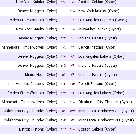
New York Knicks (Cyber)
۱۲۰
۱۰۹
Boston Celtics (Cyber)
Denver Nuggets (Cyber)
۱۱۰
۱۱۵
New York Knicks (Cyber)
Golden State Warriors (Cyber)
۱۱۹
۱۰۱
Los Angeles Clippers (Cyber)
New York Knicks (Cyber)
۹۴
۱۰۰
Milwaukee Bucks (Cyber)
Denver Nuggets (Cyber)
۱۲۲
۹۱
Indiana Pacers (Cyber)
Minnesota Timberwolves (Cyber)
۱۰۹
۹۳
Detroit Pistons (Cyber)
Denver Nuggets (Cyber)
۱۲۰
۸۹
Los Angeles Lakers (Cyber)
Denver Nuggets (Cyber)
۱۰۵
۷۹
Indiana Pacers (Cyber)
Miami Heat (Cyber)
۱۱۱
۷۹
Indiana Pacers (Cyber)
Los Angeles Clippers (Cyber)
۱۰۲
۱۰۴
Detroit Pistons (Cyber)
Golden State Warriors (Cyber)
۱۲۲
۹۹
Los Angeles Lakers (Cyber)
Minnesota Timberwolves (Cyber)
۹۰
۱۲۰
Oklahoma City Thunder (Cyber)
Oklahoma City Thunder (Cyber)
۱۱۱
۱۳۳
Minnesota Timberwolves (Cyber)
Oklahoma City Thunder (Cyber)
۱۰۴
۱۱۱
Minnesota Timberwolves (Cyber)
Detroit Pistons (Cyber)
۱۱۳
۱۲۰
Boston Celtics (Cyber)