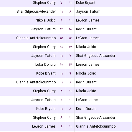
Stephen Curry
۷
۱۱
Kobe Bryant
Shai Gilgeous-Alexander
۱۱
۸
Jayson Tatum
NIkola Jokic
۹
۱۱
LeBron James
Jayson Tatum
۱۲
۱۰
Kevin Durant
Giannis Antetokounmpo
۱۵
۱۳
LeBron James
Stephen Curry
۱۰
۱۲
NIkola Jokic
Jayson Tatum
۱۱
۷
Shai Gilgeous-Alexander
Luka Doncic
۱۰
۱۲
LeBron James
Kobe Bryant
۱۱
۹
NIkola Jokic
Giannis Antetokounmpo
۱۱
۶
Kevin Durant
Stephen Curry
۸
۱۱
NIkola Jokic
Jayson Tatum
۹
۱۱
LeBron James
Kobe Bryant
۱۱
۸
Kevin Durant
Stephen Curry
۸
۱۱
Shai Gilgeous-Alexander
LeBron James
۶
۱۱
Giannis Antetokounmpo