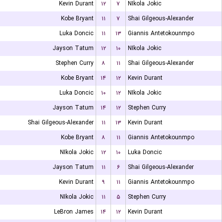
Kevin Durant
۱۲
۷
NIkola Jokic
Kobe Bryant
۱۱
۷
Shai Gilgeous-Alexander
Luka Doncic
۱۱
۱۳
Giannis Antetokounmpo
Jayson Tatum
۱۲
۱۰
NIkola Jokic
Stephen Curry
۸
۱۱
Shai Gilgeous-Alexander
Kobe Bryant
۱۴
۱۲
Kevin Durant
Luka Doncic
۱۰
۱۲
NIkola Jokic
Jayson Tatum
۱۴
۱۲
Stephen Curry
Shai Gilgeous-Alexander
۱۱
۱۳
Kevin Durant
Kobe Bryant
۸
۱۱
Giannis Antetokounmpo
NIkola Jokic
۱۲
۱۰
Luka Doncic
Jayson Tatum
۱۱
۶
Shai Gilgeous-Alexander
Kevin Durant
۹
۱۱
Giannis Antetokounmpo
NIkola Jokic
۱۱
۵
Stephen Curry
LeBron James
۱۴
۱۲
Kevin Durant