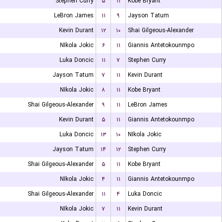
Stephen Curry
۵
۱۱
Kobe Bryant
LeBron James
۱۱
۹
Jayson Tatum
Kevin Durant
۱۲
۱۰
Shai Gilgeous-Alexander
NIkola Jokic
۶
۱۱
Giannis Antetokounmpo
Luka Doncic
۱۱
۷
Stephen Curry
Jayson Tatum
۷
۱۱
Kevin Durant
NIkola Jokic
۸
۱۱
Kobe Bryant
Shai Gilgeous-Alexander
۹
۱۱
LeBron James
Kevin Durant
۵
۱۱
Giannis Antetokounmpo
Luka Doncic
۱۳
۱۰
NIkola Jokic
Jayson Tatum
۱۴
۱۲
Stephen Curry
Shai Gilgeous-Alexander
۵
۱۱
Kobe Bryant
NIkola Jokic
۴
۱۱
Giannis Antetokounmpo
Shai Gilgeous-Alexander
۱۱
۴
Luka Doncic
NIkola Jokic
۷
۱۱
Kevin Durant