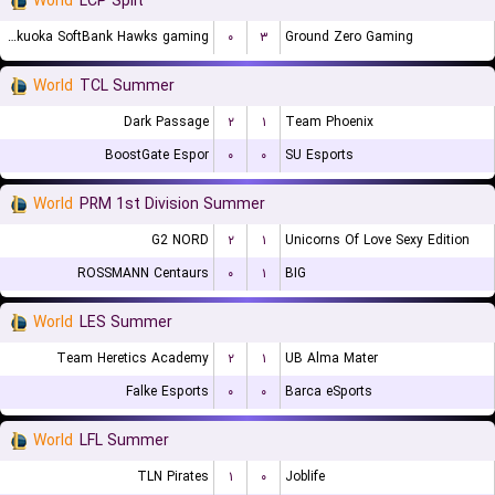
World
LCP Split
Fukuoka SoftBank Hawks gaming
۰
۳
Ground Zero Gaming
World
TCL Summer
Dark Passage
۲
۱
Team Phoenix
BoostGate Espor
۰
۰
SU Esports
World
PRM 1st Division Summer
G2 NORD
۲
۱
Unicorns Of Love Sexy Edition
ROSSMANN Centaurs
۰
۱
BIG
World
LES Summer
Team Heretics Academy
۲
۱
UB Alma Mater
Falke Esports
۰
۰
Barca eSports
World
LFL Summer
TLN Pirates
۱
۰
Joblife