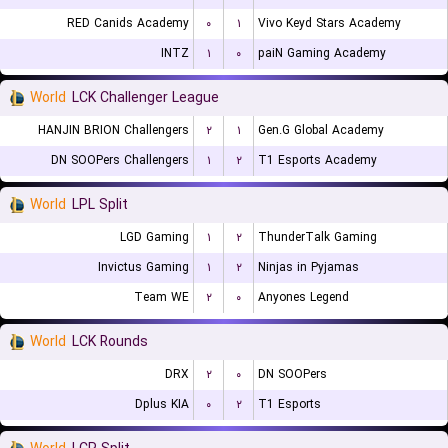
RED Canids Academy
۰
۱
Vivo Keyd Stars Academy
INTZ
۱
۰
paiN Gaming Academy
World
LCK Challenger League
HANJIN BRION Challengers
۲
۱
Gen.G Global Academy
DN SOOPers Challengers
۱
۲
T1 Esports Academy
World
LPL Split
LGD Gaming
۱
۲
ThunderTalk Gaming
Invictus Gaming
۱
۲
Ninjas in Pyjamas
Team WE
۲
۰
Anyones Legend
World
LCK Rounds
DRX
۲
۰
DN SOOPers
Dplus KIA
۰
۲
T1 Esports