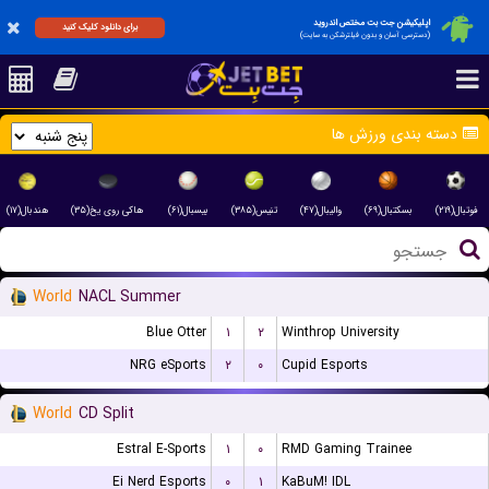
اپلیکیشن جت بت مختص اندروید
برای دانلود کلیک کنید
(دسترسی آسان و بدون فیلترشکن به سایت)
دسته بندی ورزش ها
فوتبال(۲۱۹)
بسکتبال(۶۹)
والیبال(۴۷)
تنیس(۳۸۵)
بیسبال(۶۱)
هاکی روی یخ(۳۵)
هندبال(۱۷)
World
NACL Summer
Blue Otter
۱
۲
Winthrop University
NRG eSports
۲
۰
Cupid Esports
World
CD Split
Estral E-Sports
۱
۰
RMD Gaming Trainee
Ei Nerd Esports
۰
۱
KaBuM! IDL