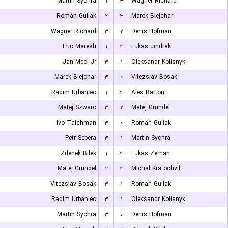
Martin Sychra
۱
۳
Wagner Richard
Roman Guliak
۲
۳
Marek Blejchar
Wagner Richard
۳
۲
Denis Hofman
Eric Maresh
۱
۳
Lukas Jindrak
Jan Mecl Jr.
۳
۱
Oleksandr Kolisnyk
Marek Blejchar
۳
۰
Vitezslav Bosak
Radim Urbaniec
۱
۳
Ales Barton
Matej Szwarc
۳
۲
Matej Grundel
Ivo Taichman
۳
۰
Roman Guliak
Petr Sebera
۳
۱
Martin Sychra
Zdenek Bilek
۱
۳
Lukas Zeman
Matej Grundel
۲
۳
Michal Kratochvil
Vitezslav Bosak
۳
۱
Roman Guliak
Radim Urbaniec
۳
۱
Oleksandr Kolisnyk
Martin Sychra
۳
۰
Denis Hofman