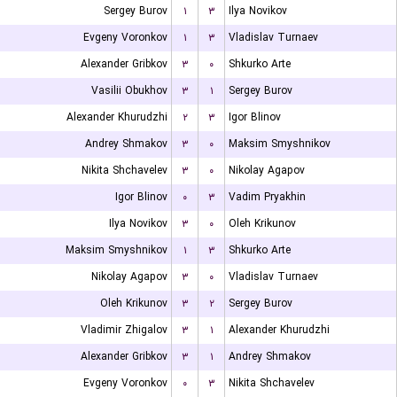
Sergey Burov
۱
۳
Ilya Novikov
Evgeny Voronkov
۱
۳
Vladislav Turnaev
Alexander Gribkov
۳
۰
Shkurko Arte
Vasilii Obukhov
۳
۱
Sergey Burov
Alexander Khurudzhi
۲
۳
Igor Blinov
Andrey Shmakov
۳
۰
Maksim Smyshnikov
Nikita Shchavelev
۳
۰
Nikolay Agapov
Igor Blinov
۰
۳
Vadim Pryakhin
Ilya Novikov
۳
۰
Oleh Krikunov
Maksim Smyshnikov
۱
۳
Shkurko Arte
Nikolay Agapov
۳
۰
Vladislav Turnaev
Oleh Krikunov
۳
۲
Sergey Burov
Vladimir Zhigalov
۳
۱
Alexander Khurudzhi
Alexander Gribkov
۳
۱
Andrey Shmakov
Evgeny Voronkov
۰
۳
Nikita Shchavelev