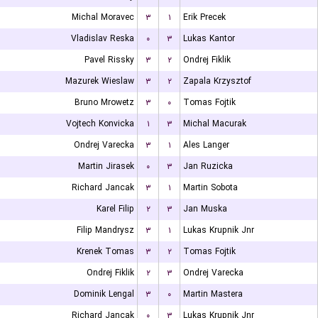
Michal Moravec
۳
۱
Erik Precek
Vladislav Reska
۰
۳
Lukas Kantor
Pavel Rissky
۳
۲
Ondrej Fiklik
Mazurek Wieslaw
۳
۲
Zapala Krzysztof
Bruno Mrowetz
۳
۰
Tomas Fojtik
Vojtech Konvicka
۱
۳
Michal Macurak
Ondrej Varecka
۳
۱
Ales Langer
Martin Jirasek
۰
۳
Jan Ruzicka
Richard Jancak
۳
۱
Martin Sobota
Karel Filip
۲
۳
Jan Muska
Filip Mandrysz
۳
۱
Lukas Krupnik Jnr
Krenek Tomas
۳
۲
Tomas Fojtik
Ondrej Fiklik
۲
۳
Ondrej Varecka
Dominik Lengal
۳
۰
Martin Mastera
Richard Jancak
۰
۳
Lukas Krupnik Jnr