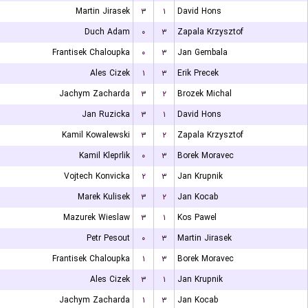
Martin Jirasek
۳
۱
David Hons
Duch Adam
۰
۳
Zapala Krzysztof
Frantisek Chaloupka
۰
۳
Jan Gembala
Ales Cizek
۱
۳
Erik Precek
Jachym Zacharda
۳
۲
Brozek Michal
Jan Ruzicka
۳
۱
David Hons
Kamil Kowalewski
۳
۲
Zapala Krzysztof
Kamil Kleprlik
۰
۳
Borek Moravec
Vojtech Konvicka
۲
۳
Jan Krupnik
Marek Kulisek
۳
۲
Jan Kocab
Mazurek Wieslaw
۳
۱
Kos Pawel
Petr Pesout
۰
۳
Martin Jirasek
Frantisek Chaloupka
۱
۳
Borek Moravec
Ales Cizek
۳
۱
Jan Krupnik
Jachym Zacharda
۱
۳
Jan Kocab