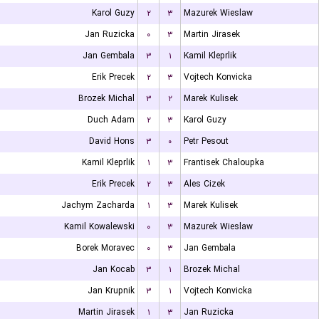
Karol Guzy
۲
۳
Mazurek Wieslaw
Jan Ruzicka
۰
۳
Martin Jirasek
Jan Gembala
۳
۱
Kamil Kleprlik
Erik Precek
۲
۳
Vojtech Konvicka
Brozek Michal
۳
۲
Marek Kulisek
Duch Adam
۲
۳
Karol Guzy
David Hons
۳
۰
Petr Pesout
Kamil Kleprlik
۱
۳
Frantisek Chaloupka
Erik Precek
۲
۳
Ales Cizek
Jachym Zacharda
۱
۳
Marek Kulisek
Kamil Kowalewski
۰
۳
Mazurek Wieslaw
Borek Moravec
۰
۳
Jan Gembala
Jan Kocab
۳
۱
Brozek Michal
Jan Krupnik
۳
۱
Vojtech Konvicka
Martin Jirasek
۱
۳
Jan Ruzicka