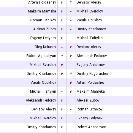
Artem Poidashev
۳
۲
Denisov Alexey
Maksim Mameka
۳
۰
Mikhail Sverdlov
Roman Sitnikov
۳
۰
Vasilii Obukhov
Aleksei Zubov
۳
۰
Dmitry Kharlamov
Evgeny Ledyaev
۳
۱
Mikhail Taltykin
Oleg Kolunov
۰
۳
Denisov Alexey
Robert Agababyan
۲
۳
Aleksandr Fedorov
Mikhail Sverdlov
۳
۱
Evgeny Anisimov
Dmitry Kharlamov
۳
۲
Dmitriy Kugurushev
Vasilii Obukhov
۱
۳
Artem Poidashev
Mikhail Taltykin
۰
۳
Maksim Mameka
Aleksandr Fedorov
۳
۱
Aleksei Zubov
Denisov Alexey
۳
۰
Roman Sitnikov
Mikhail Sverdlov
۳
۱
Evgeny Ledyaev
Dmitry Kharlamov
۳
۱
Robert Agababyan