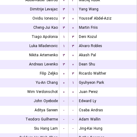
Abdel-Kader Salifou
۰
۳
Maciej Kubik
Dimitrije Levajac
۳
۱
Yang Wang
Ovidiu Ionescu
۳
۰
Youssef Abdel-Aziz
Cheng-Jui Kao
۳
۰
Martin Friis
Tiago Apolonia
۱
۳
Deni Kozul
Luka Mladenovic
۱
۳
Alvaro Robles
Nikita Artemenko
۳
۰
Akash Pal
Andreas Levenko
۳
۰
Dean Shu
Filip Zeljko
۰
۳
Ricardo Walther
Yu-An Chang
۰
۱
Gyuhyeon Park
Wim Verdonschot
۰
۰
Juan Perez
John Oyebode
-
-
Edward Ly
Aditya Sareen
-
-
Csaba Andras
Teodoro Guilherme
-
-
Adam Wallin
Siu Hang Lam
-
-
Jing-Kai Hung