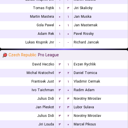
Tomas Fojtik
۱
۳
Jiri Skalicky
Martin Mastera
۰
۱
Jan Muska
Gola Pawel
۰
۱
Jan Masternak
Adam Rek
۱
۰
Pavel Rissky
Lukas Krupnik Jnr
-
-
Richard Jancak
Czech Republic
Pro League
David Heczko
۳
۱
Evzen Rychlik
Michal Kratochvil
۳
۲
Daniel Tomica
Frantisek Just
۳
۱
Vladimir Cermak
Ivo Taichman
۳
۰
Radim Adam
Julius Didi
۲
۳
Novotny Miroslav
Jan Pleskot
۲
۳
Lubor Sulava
Julius Didi
۳
۲
Novotny Miroslav
Jiri Louda
۳
۰
Marcel Pikous