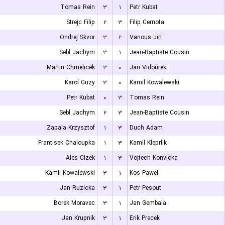
Tomas Rein
۳
۱
Petr Kubat
Strejc Filip
۲
۳
Filip Cernota
Ondrej Skvor
۳
۲
Vanous Jiri
Sebl Jachym
۳
۱
Jean-Baptiste Cousin
Martin Chmelicek
۳
۰
Jan Vidourek
Karol Guzy
۳
۰
Kamil Kowalewski
Petr Kubat
۰
۳
Tomas Rein
Sebl Jachym
۲
۳
Jean-Baptiste Cousin
Zapala Krzysztof
۱
۳
Duch Adam
Frantisek Chaloupka
۱
۳
Kamil Kleprlik
Ales Cizek
۱
۳
Vojtech Konvicka
Kamil Kowalewski
۳
۱
Kos Pawel
Jan Ruzicka
۳
۱
Petr Pesout
Borek Moravec
۳
۱
Jan Gembala
Jan Krupnik
۳
۱
Erik Precek