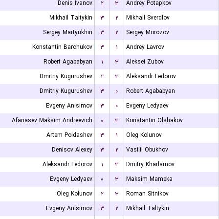
Denis Ivanov
۲
۳
Andrey Potapkov
Mikhail Taltykin
۳
۲
Mikhail Sverdlov
Sergey Martyukhin
۳
۲
Sergey Morozov
Konstantin Barchukov
۳
۱
Andrey Lavrov
Robert Agababyan
۱
۳
Aleksei Zubov
Dmitriy Kugurushev
۲
۳
Aleksandr Fedorov
Dmitriy Kugurushev
۳
۰
Robert Agababyan
Evgeny Anisimov
۳
۰
Evgeny Ledyaev
Afanasev Maksim Andreevich
۰
۳
Konstantin Olshakov
Artem Poidashev
۳
۱
Oleg Kolunov
Denisov Alexey
۳
۲
Vasilii Obukhov
Aleksandr Fedorov
۱
۳
Dmitry Kharlamov
Evgeny Ledyaev
۰
۳
Maksim Mameka
Oleg Kolunov
۲
۳
Roman Sitnikov
Evgeny Anisimov
۳
۲
Mikhail Taltykin