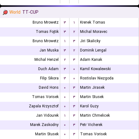
World
TT-CUP
Bruno Mrowetz
۳
۱
Krenek Tomas
Tomas Fojtik
۳
۲
Michal Moravec
Bruno Mrowetz
۱
۳
Jiri Skalicky
Jan Muska
۳
۲
Dominik Lengal
Michal Henzel
۲
۳
Adam Kanak
Duch Adam
۳
۰
Kamil Kowalewski
Filip Sikora
۳
۰
Rostislav Niezgoda
David Hons
۰
۳
Martin Jirasek
Tomas Vorisek
۰
۳
Martin Stusek
Zapala Krzysztof
۰
۳
Karol Guzy
Jan Vidourek
۱
۳
Martin Chmelicek
Marek Zaskodny
۰
۳
Petr Vicherek
Martin Stusek
۰
۳
Tomas Vorisek