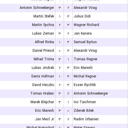
Antonin Schneeberger
۳
۲
Alexandr Virag
Martin Stefek
۱
۳
Julius Didi
Martin Sychra
۲
۳
Wagner Richard
Lukas Zeman
۳
۲
Jan Kanera
Alfred Rinka
۱
۳
Samuel Byrtus
Daniel Priesol
۰
۳
Alexandr Virag
Mihail Trinta
۳
۱
Tomas Regner
Lukas Jindrak
۲
۳
Eric Maresh
Denis Hofman
۱
۳
Michal Regner
David Heczko
۲
۳
Evzen Rychlik
Tomas Hrabec
۳
۲
Antonin Schneeberger
Marek Blejchar
۳
۱
Ivo Taichman
Eric Maresh
۳
۰
Zdenek Bilek
Jan Mecl Jr.
۳
۲
Radim Urbaniec
Michal Kratochvil
۱
۳
Matej Szwarc