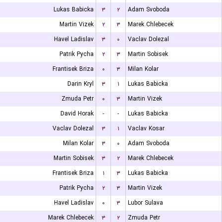
Lukas Babicka
۳
۲
Adam Svoboda
Martin Vizek
۲
۳
Marek Chlebecek
Havel Ladislav
۳
۰
Vaclav Dolezal
Patrik Pycha
۲
۳
Martin Sobisek
Frantisek Briza
۰
۳
Milan Kolar
Darin Kryl
۳
۱
Lukas Babicka
Zmuda Petr
۰
۳
Martin Vizek
David Horak
-
-
Lukas Babicka
Vaclav Dolezal
۳
۱
Vaclav Kosar
Milan Kolar
۳
۰
Adam Svoboda
Martin Sobisek
۳
۲
Marek Chlebecek
Frantisek Briza
۱
۳
Lukas Babicka
Patrik Pycha
۲
۳
Martin Vizek
Havel Ladislav
۰
۳
Lubor Sulava
Marek Chlebecek
۳
۲
Zmuda Petr