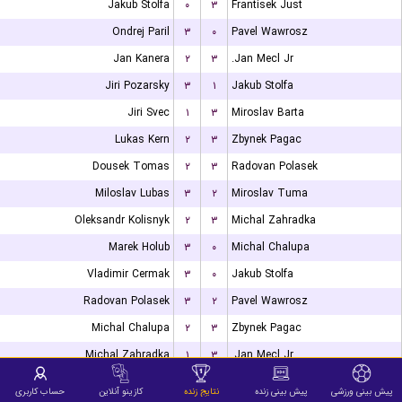
Jakub Stolfa
۰
۳
Frantisek Just
Ondrej Paril
۳
۰
Pavel Wawrosz
Jan Kanera
۲
۳
Jan Mecl Jr.
Jiri Pozarsky
۳
۱
Jakub Stolfa
Jiri Svec
۱
۳
Miroslav Barta
Lukas Kern
۲
۳
Zbynek Pagac
Dousek Tomas
۲
۳
Radovan Polasek
Miloslav Lubas
۳
۲
Miroslav Tuma
Oleksandr Kolisnyk
۲
۳
Michal Zahradka
Marek Holub
۳
۰
Michal Chalupa
Vladimir Cermak
۳
۰
Jakub Stolfa
Radovan Polasek
۳
۲
Pavel Wawrosz
Michal Chalupa
۲
۳
Zbynek Pagac
Michal Zahradka
۱
۳
Jan Mecl Jr.
Miroslav Tuma
۳
۰
Miroslav Barta
پیش بینی ورزشی
پیش بینی زنده
نتایج زنده
کازینو آنلاین
حساب کاربری