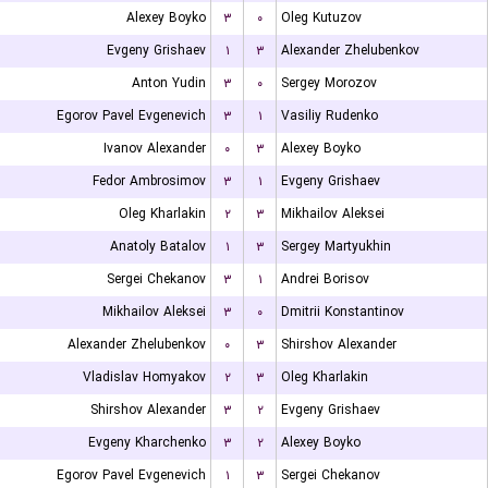
Alexey Boyko
۳
۰
Oleg Kutuzov
Evgeny Grishaev
۱
۳
Alexander Zhelubenkov
Anton Yudin
۳
۰
Sergey Morozov
Egorov Pavel Evgenevich
۳
۱
Vasiliy Rudenko
Ivanov Alexander
۰
۳
Alexey Boyko
Fedor Ambrosimov
۳
۱
Evgeny Grishaev
Oleg Kharlakin
۲
۳
Mikhailov Aleksei
Anatoly Batalov
۱
۳
Sergey Martyukhin
Sergei Chekanov
۳
۱
Andrei Borisov
Mikhailov Aleksei
۳
۰
Dmitrii Konstantinov
Alexander Zhelubenkov
۰
۳
Shirshov Alexander
Vladislav Homyakov
۲
۳
Oleg Kharlakin
Shirshov Alexander
۳
۲
Evgeny Grishaev
Evgeny Kharchenko
۳
۲
Alexey Boyko
Egorov Pavel Evgenevich
۱
۳
Sergei Chekanov