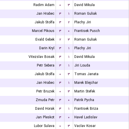
Radim Adam
۰
۳
David Mikula
Jan Hrabec
۳
۱
Roman Guliak
Jakub Stolfa
۳
۲
Plachy Jiri
Marcel Pikous
۳
۰
Frantisek Pusch
Evald Gebek
۲
۳
Roman Guliak
Darin Kryl
۳
۱
Plachy Jiri
Vitezslav Bosak
۳
۱
David Mikula
Petr Sebera
۳
۱
Jiri Louda
Jakub Stolfa
۰
۳
Tomas Janata
Jan Hrabec
۳
۱
Marek Blejchar
Petr Bruzek
۰
۳
Martin Stefek
Zmuda Petr
۳
۰
Patrik Pycha
David Horak
۳
۱
Frantisek Briza
Jan Pleskot
۳
۰
Havel Ladislav
Lubor Sulava
۰
۳
Vaclav Kosar