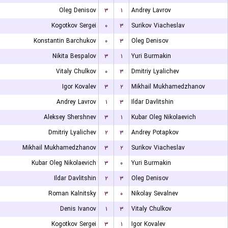
Oleg Denisov
۳
۱
Andrey Lavrov
Kogotkov Sergei
۰
۳
Surikov Viacheslav
Konstantin Barchukov
۰
۳
Oleg Denisov
Nikita Bespalov
۳
۱
Yuri Burmakin
Vitaly Chulkov
۰
۳
Dmitriy Lyalichev
Igor Kovalev
۳
۲
Mikhail Mukhamedzhanov
Andrey Lavrov
۱
۳
Ildar Davlitshin
Aleksey Shershnev
۳
۱
Kubar Oleg Nikolaevich
Dmitriy Lyalichev
۲
۳
Andrey Potapkov
Mikhail Mukhamedzhanov
۳
۲
Surikov Viacheslav
Kubar Oleg Nikolaevich
۳
۰
Yuri Burmakin
Ildar Davlitshin
۲
۳
Oleg Denisov
Roman Kalnitsky
۳
۰
Nikolay Sevalnev
Denis Ivanov
۱
۳
Vitaly Chulkov
Kogotkov Sergei
۳
۱
Igor Kovalev