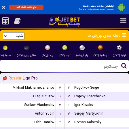
اپلیکیشن جت بت مختص اندروید
برای دانلود کلیک کنید
(دسترسی آسان و بدون فیلترشکن به سایت)
دسته بندی ورزش ها
فوتبال(۱,۲۲۲)
بسکتبال(۱۴۳)
والیبال(۵۵)
تنیس(۱۹۳)
بیسبال(۶۲)
هاکی روی یخ(۲۴)
هندبال(۲۵)
Russia
Liga Pro
Mikhail Mukhamedzhanov
۳
۲
Kogotkov Sergei
Oleg Kutuzov
۱
۳
Evgeny Kharchenko
Surikov Viacheslav
۳
۱
Igor Kovalev
Anton Yudin
۱
۳
Sergey Martyukhin
Oleh Danilov
۲
۳
Roman Kalnitsky