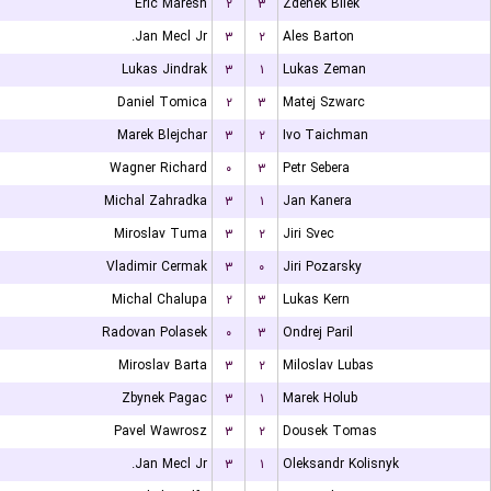
Eric Maresh
۲
۳
Zdenek Bilek
Jan Mecl Jr.
۳
۲
Ales Barton
Lukas Jindrak
۳
۱
Lukas Zeman
Daniel Tomica
۲
۳
Matej Szwarc
Marek Blejchar
۳
۲
Ivo Taichman
Wagner Richard
۰
۳
Petr Sebera
Michal Zahradka
۳
۱
Jan Kanera
Miroslav Tuma
۳
۲
Jiri Svec
Vladimir Cermak
۳
۰
Jiri Pozarsky
Michal Chalupa
۲
۳
Lukas Kern
Radovan Polasek
۰
۳
Ondrej Paril
Miroslav Barta
۳
۲
Miloslav Lubas
Zbynek Pagac
۳
۱
Marek Holub
Pavel Wawrosz
۳
۲
Dousek Tomas
Jan Mecl Jr.
۳
۱
Oleksandr Kolisnyk