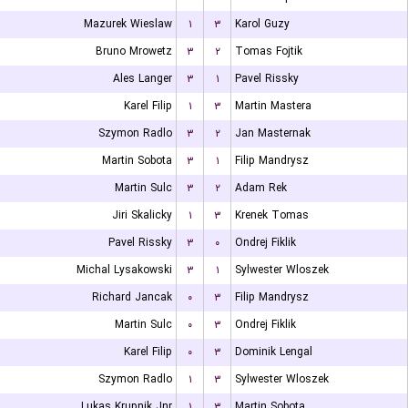
Mazurek Wieslaw
۱
۳
Karol Guzy
Bruno Mrowetz
۳
۲
Tomas Fojtik
Ales Langer
۳
۱
Pavel Rissky
Karel Filip
۱
۳
Martin Mastera
Szymon Radlo
۳
۲
Jan Masternak
Martin Sobota
۳
۱
Filip Mandrysz
Martin Sulc
۳
۲
Adam Rek
Jiri Skalicky
۱
۳
Krenek Tomas
Pavel Rissky
۳
۰
Ondrej Fiklik
Michal Lysakowski
۳
۱
Sylwester Wloszek
Richard Jancak
۰
۳
Filip Mandrysz
Martin Sulc
۰
۳
Ondrej Fiklik
Karel Filip
۰
۳
Dominik Lengal
Szymon Radlo
۱
۳
Sylwester Wloszek
Lukas Krupnik Jnr
۱
۳
Martin Sobota