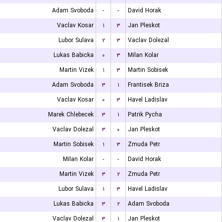
Adam Svoboda
-
-
David Horak
Vaclav Kosar
۱
۳
Jan Pleskot
Lubor Sulava
۲
۳
Vaclav Dolezal
Lukas Babicka
۰
۳
Milan Kolar
Martin Vizek
۱
۳
Martin Sobisek
Adam Svoboda
۳
۱
Frantisek Briza
Vaclav Kosar
۰
۳
Havel Ladislav
Marek Chlebecek
۳
۱
Patrik Pycha
Vaclav Dolezal
۳
۰
Jan Pleskot
Martin Sobisek
۱
۳
Zmuda Petr
Milan Kolar
-
-
David Horak
Martin Vizek
۳
۲
Zmuda Petr
Lubor Sulava
۱
۳
Havel Ladislav
Lukas Babicka
۳
۲
Adam Svoboda
Vaclav Dolezal
۳
۱
Jan Pleskot