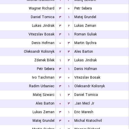
Wagner Richard
۳
۰
Petr Sebera
Daniel Tomica
۳
۱
Matej Grundel
Lukas Jindrak
۳
۲
Lukas Zeman
Vitezslav Bosak
۳
۱
Roman Guliak
Denis Hofman
۰
۳
Martin Sychra
Oleksandr Kolisnyk
۲
۳
Ales Barton
Zdenek Bilek
۱
۳
Lukas Jindrak
Petr Sebera
۳
۱
Denis Hofman
Ivo Taichman
۳
۰
Vitezslav Bosak
Radim Urbaniec
۳
۱
Oleksandr Kolisnyk
Matej Szwarc
۱
۳
Daniel Tomica
Ales Barton
۰
۳
Jan Mecl Jr.
Lukas Zeman
۳
۱
Eric Maresh
Matej Grundel
۳
۰
Michal Kratochvil