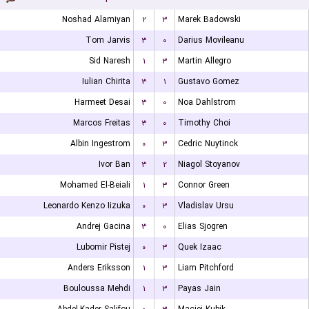
Noshad Alamiyan
۲
۳
Marek Badowski
Tom Jarvis
۳
۰
Darius Movileanu
Sid Naresh
۱
۳
Martin Allegro
Iulian Chirita
۳
۱
Gustavo Gomez
Harmeet Desai
۳
۰
Noa Dahlstrom
Marcos Freitas
۳
۰
Timothy Choi
Albin Ingestrom
۰
۳
Cedric Nuytinck
Ivor Ban
۳
۲
Niagol Stoyanov
Mohamed El-Beiali
۱
۳
Connor Green
Leonardo Kenzo Iizuka
۰
۳
Vladislav Ursu
Andrej Gacina
۳
۰
Elias Sjogren
Lubomir Pistej
۰
۳
Quek Izaac
Anders Eriksson
۱
۳
Liam Pitchford
Bouloussa Mehdi
۱
۳
Payas Jain