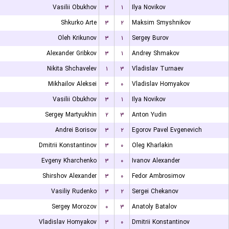
Vasilii Obukhov
۳
۱
Ilya Novikov
Shkurko Arte
۳
۲
Maksim Smyshnikov
Oleh Krikunov
۳
۱
Sergey Burov
Alexander Gribkov
۳
۱
Andrey Shmakov
Nikita Shchavelev
۱
۳
Vladislav Turnaev
Mikhailov Aleksei
۳
۰
Vladislav Homyakov
Vasilii Obukhov
۳
۱
Ilya Novikov
Sergey Martyukhin
۲
۳
Anton Yudin
Andrei Borisov
۳
۲
Egorov Pavel Evgenevich
Dmitrii Konstantinov
۳
۰
Oleg Kharlakin
Evgeny Kharchenko
۳
۰
Ivanov Alexander
Shirshov Alexander
۳
۰
Fedor Ambrosimov
Vasiliy Rudenko
۳
۲
Sergei Chekanov
Sergey Morozov
۰
۳
Anatoly Batalov
Vladislav Homyakov
۳
۰
Dmitrii Konstantinov