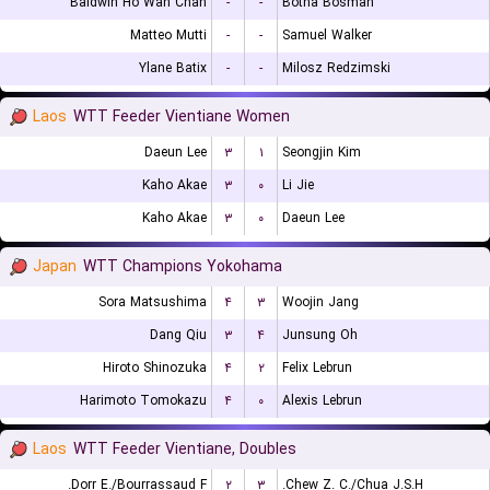
Baldwin Ho Wah Chan
-
-
Botha Bosman
Matteo Mutti
-
-
Samuel Walker
Ylane Batix
-
-
Milosz Redzimski
Laos
WTT Feeder Vientiane Women
Daeun Lee
۳
۱
Seongjin Kim
Kaho Akae
۳
۰
Li Jie
Kaho Akae
۳
۰
Daeun Lee
Japan
WTT Champions Yokohama
Sora Matsushima
۴
۳
Woojin Jang
Dang Qiu
۳
۴
Junsung Oh
Hiroto Shinozuka
۴
۲
Felix Lebrun
Harimoto Tomokazu
۴
۰
Alexis Lebrun
Laos
WTT Feeder Vientiane, Doubles
Dorr E./Bourrassaud F.
۲
۳
Chew Z. C./Chua J.S.H.