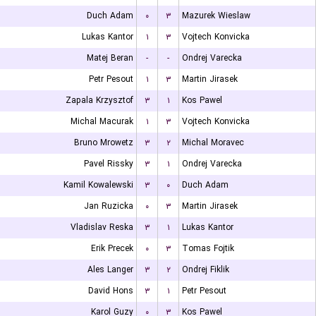
Duch Adam
۰
۳
Mazurek Wieslaw
Lukas Kantor
۱
۳
Vojtech Konvicka
Matej Beran
-
-
Ondrej Varecka
Petr Pesout
۱
۳
Martin Jirasek
Zapala Krzysztof
۳
۱
Kos Pawel
Michal Macurak
۱
۳
Vojtech Konvicka
Bruno Mrowetz
۳
۲
Michal Moravec
Pavel Rissky
۳
۱
Ondrej Varecka
Kamil Kowalewski
۳
۰
Duch Adam
Jan Ruzicka
۰
۳
Martin Jirasek
Vladislav Reska
۳
۱
Lukas Kantor
Erik Precek
۰
۳
Tomas Fojtik
Ales Langer
۳
۲
Ondrej Fiklik
David Hons
۳
۱
Petr Pesout
Karol Guzy
۰
۳
Kos Pawel