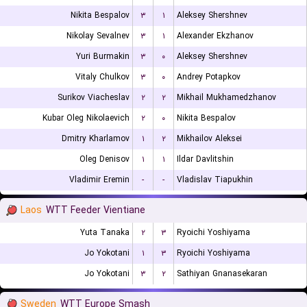
Nikita Bespalov
۳
۱
Aleksey Shershnev
Nikolay Sevalnev
۳
۱
Alexander Ekzhanov
Yuri Burmakin
۳
۰
Aleksey Shershnev
Vitaly Chulkov
۳
۰
Andrey Potapkov
Surikov Viacheslav
۲
۲
Mikhail Mukhamedzhanov
Kubar Oleg Nikolaevich
۲
۰
Nikita Bespalov
Dmitry Kharlamov
۱
۲
Mikhailov Aleksei
Oleg Denisov
۱
۱
Ildar Davlitshin
Vladimir Eremin
-
-
Vladislav Tiapukhin
Laos
WTT Feeder Vientiane
Yuta Tanaka
۲
۳
Ryoichi Yoshiyama
Jo Yokotani
۱
۳
Ryoichi Yoshiyama
Jo Yokotani
۳
۲
Sathiyan Gnanasekaran
Sweden
WTT Europe Smash