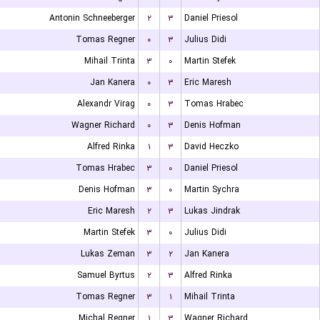
Antonin Schneeberger
۲
۳
Daniel Priesol
Tomas Regner
۰
۳
Julius Didi
Mihail Trinta
۳
۰
Martin Stefek
Jan Kanera
۰
۳
Eric Maresh
Alexandr Virag
۰
۳
Tomas Hrabec
Wagner Richard
۰
۳
Denis Hofman
Alfred Rinka
۱
۳
David Heczko
Tomas Hrabec
۳
۰
Daniel Priesol
Denis Hofman
۳
۰
Martin Sychra
Eric Maresh
۲
۳
Lukas Jindrak
Martin Stefek
۳
۰
Julius Didi
Lukas Zeman
۳
۲
Jan Kanera
Samuel Byrtus
۲
۳
Alfred Rinka
Tomas Regner
۳
۱
Mihail Trinta
Michal Regner
۱
۳
Wagner Richard