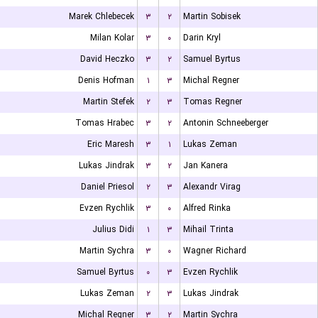
Marek Chlebecek
۳
۲
Martin Sobisek
Milan Kolar
۳
۰
Darin Kryl
David Heczko
۳
۲
Samuel Byrtus
Denis Hofman
۱
۳
Michal Regner
Martin Stefek
۲
۳
Tomas Regner
Tomas Hrabec
۳
۲
Antonin Schneeberger
Eric Maresh
۳
۱
Lukas Zeman
Lukas Jindrak
۳
۲
Jan Kanera
Daniel Priesol
۲
۳
Alexandr Virag
Evzen Rychlik
۳
۰
Alfred Rinka
Julius Didi
۱
۳
Mihail Trinta
Martin Sychra
۳
۰
Wagner Richard
Samuel Byrtus
۰
۳
Evzen Rychlik
Lukas Zeman
۲
۳
Lukas Jindrak
Michal Regner
۳
۲
Martin Sychra