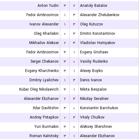
Anton Yudin
۳
۲
Anatoly Batalov
Fedor Ambrosimov
۱
۳
Alexander Zhelubenkov
Ivanov Alexander
۱
۳
Oleg Kutuzov
Oleg Kharlakin
۰
۳
Dmitrii Konstantinov
Mikhailov Aleksei
۲
۳
Vladislav Homyakov
Fedor Ambrosimov
۳
۱
Evgeny Grishaev
Sergei Chekanov
۳
۰
Vasiliy Rudenko
Evgeny Kharchenko
۳
۱
Alexey Boyko
Dmitriy Lyalichev
۱
۳
Denis Ivanov
Kubar Oleg Nikolaevich
۳
۱
Nikita Bespalov
Alexander Ekzhanov
۲
۳
Nikolay Sevalnev
Ildar Davlitshin
۳
۰
Konstantin Barchukov
Andrey Potapkov
۰
۳
Vitaly Chulkov
Yuri Burmakin
۳
۰
Aleksey Shershnev
Roman Kalnitsky
۳
۱
Alexander Ekzhanov