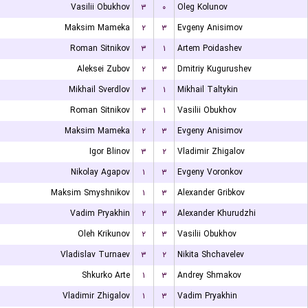
Vasilii Obukhov
۳
۰
Oleg Kolunov
Maksim Mameka
۲
۳
Evgeny Anisimov
Roman Sitnikov
۳
۱
Artem Poidashev
Aleksei Zubov
۲
۳
Dmitriy Kugurushev
Mikhail Sverdlov
۳
۱
Mikhail Taltykin
Roman Sitnikov
۳
۱
Vasilii Obukhov
Maksim Mameka
۲
۳
Evgeny Anisimov
Igor Blinov
۳
۲
Vladimir Zhigalov
Nikolay Agapov
۱
۳
Evgeny Voronkov
Maksim Smyshnikov
۱
۳
Alexander Gribkov
Vadim Pryakhin
۲
۳
Alexander Khurudzhi
Oleh Krikunov
۲
۳
Vasilii Obukhov
Vladislav Turnaev
۳
۲
Nikita Shchavelev
Shkurko Arte
۱
۳
Andrey Shmakov
Vladimir Zhigalov
۱
۳
Vadim Pryakhin