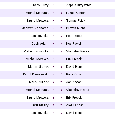
Karol Guzy
۳
۲
Zapala Krzysztof
Michal Macurak
۳
۱
Lukas Kantor
Bruno Mrowetz
۳
۲
Tomas Fojtik
Jachym Zacharda
۰
۳
Brozek Michal
Jan Ruzicka
۳
۰
Petr Pesout
Duch Adam
۳
۰
Kos Pawel
Vojtech Konvicka
۳
۰
Vladislav Reska
Michal Moravec
۳
۲
Erik Precek
Martin Jirasek
۳
۱
David Hons
Kamil Kowalewski
۰
۳
Karol Guzy
Marek Kulisek
۲
۳
Jan Kocab
Michal Macurak
۳
۱
Vladislav Reska
Bruno Mrowetz
۲
۳
Erik Precek
Pavel Rissky
۱
۳
Ales Langer
Jan Ruzicka
۳
۰
David Hons