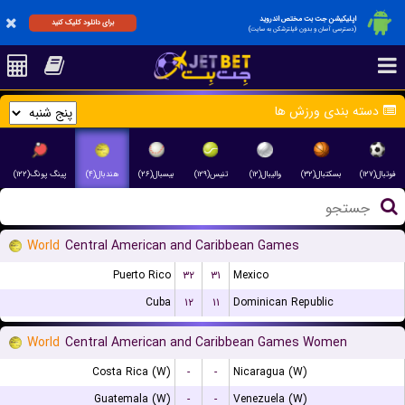
اپلیکیشن جت بت مختص اندروید
برای دانلود کلیک کنید
(دسترسی آسان و بدون فیلترشکن به سایت)
دسته بندی ورزش ها
فوتبال(۱۲۷)
بسکتبال(۳۲)
والیبال(۱۲)
تنیس(۱۲۹)
بیسبال(۲۶)
هندبال(۴)
پینگ پونگ(۱۲۲)
World
Central American and Caribbean Games
Puerto Rico
۳۲
۳۱
Mexico
Cuba
۱۲
۱۱
Dominican Republic
World
Central American and Caribbean Games Women
Costa Rica (W)
-
-
Nicaragua (W)
Guatemala (W)
-
-
Venezuela (W)