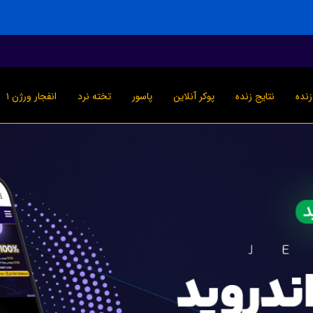
نده
نتایج زنده
پوکر آنلاین
پاسور
تخته نرد
انفجار ورژن ۱